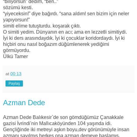
“biliyorsun” dedim, “ben..”
sözümü kesti.
“yiyeceksin!” diye bağırdı. “sana aldım! sen bizim için neler
yapıyorsun!”
simiti elime tutuşturdu. koşarak çıktı.
O simiti yedim. Dünyanın en acı; ama en lezzetli simitiydi.
İyi ki ders arasındaydık. İyi ki çocuklar koridordaydı. İyi ki
hiçbiri onu nasıl boğazım düğümlenerek yediğimi
görmüyordu.
Ülkü Tamer
at
00:13
Paylaş
Azman Dede
Azman Dede Balıkesir`de son gömdüğümüz Çanakkale
gazisi İvrindi'nin Mallıcaköyünden 104 yaşında idi.
Gençliğinde iki metreyi aşkın boyu,dev görünümüyle insan
az
manı sayılmış herkes ona azman demeye başlamış,