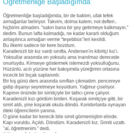
Öğretmenliğe Başladığımda
Öğretmenliğe başladığımda, bir de baktım, ufak tefek
armağanlar beliriyor. Takvim, dolma kalem, not defteri..
hiçbirini almadım. “sakın bana bir şey getirmeye k
alkmayın.”
dedim. Bunun lafta kalmadığı, ne kadar kararlı olduğum
anlaşılınca armağan verme “teşebbüs"leri kesildi.
Bu ilkemi sadece bir kere bozdum.
Karadenizli bir kız vardı sınıfta. Andersen'in kibritçi kız'ı.
Yoksullar arasında en yoksulu ama inanılmaz derecede
onurluydu. Kimseye göstermek istemezdi yoksulluğunu.
Hüzünlü, acılı yüzüne her bakışımda yüreğimin ortasına
incecik bir bıçak saplanırdı.
Bir kış günü ders arasında sınıftan çıkmadım. pencereye
gidip dışarıyı seyretmeye koyuldum. Yağmur çiseliyor.
Kapının önünde bir simitçiyle bir tatlıcı çene çalıyor.
Karadenizli kızı gördüm birden. Koşarak simitçiye gitti, bir
simit aldı, yine koşarak okula döndü. Koridorlarda oynayan
öteki öğrencilerin yanına.
O güne kadar bir kerecik bile simit görmemiştim elinde.
Kapı vuruldu. Açıldı. Döndüm. Karadenizli kız. Simiti uzattı.
"al, öğretmenim.” dedi.