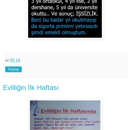
at
00:18
Paylaş
Evliliğin İlk Haftası