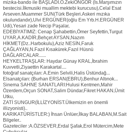
mizıka-bando ile BAŞLADI.O.ZekiÖNGÖR (İs.Marşımızın
bestecisi.İlkmusiki muallim mektebi kurucusu),Celal Esat
Arseven.Muammer SUN(Türk Beşleri.Askeri mızıka
okulundandır),Ulvi ERGÜNER(oğlu Em Yrb.H.ERGÜNER
Udi),Yesari zade Necip Paşalar,
EDEBİYATIMIZ: Cenap Şahabettin,Ömer Seyfettin,Turgut
UYAR,A.KADİR,Behçet AYSAN,Nazım
HİKMET(Dz..Harbokulu),Aziz NESİN,Faruk
ÇAĞLAYAN,N.Fazıl Kısakürek,Fazıl Hüsnü
DAĞLARCALAR......
HEYKELTRAŞLAR: Haydar Günay KRAL,İbrahim
Kuvvetli,Ziyaettin Karakartal....
fotoğraf sanatçıları: A.Emin Selvili,Halis Üstündağ...
Elsanatçıları: (Burhan ERSAN(EBRU),Benhur Altınok...
Sinema SAHNE SANATLARI:Hulusi Kentmen,Mahir
Özerdem,Orçun SONAT,Salim Dündar,Fikret HAKAN,Ümit
Utku,
ZATİ SUNGUR(İLLİZYONİST.Ülkemizin en önemli
illizyonisti)..
KARIKATÜRİSTLER:) İhsan Ünlüer,İlkay BALABAN,M.Sait
Bilgeler..
Gazeteciler :A.ÖZSEVER,Erdal Şafak,Erol Mütercim,Mete
Çubukçular