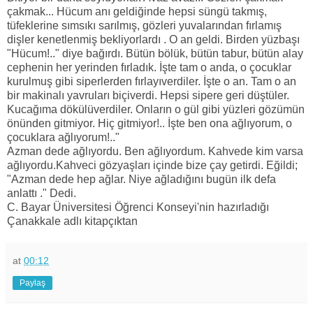
çakmak... Hücum anı geldiğinde hepsi süngü takmış,
tüfeklerine sımsıkı sarılmış, gözleri yuvalarından fırlamış
dişler kenetlenmiş bekliyorlardı . O an geldi. Birden yüzbaşı
"Hücum!.." diye bağırdı. Bütün bölük, bütün tabur, bütün alay
cephenin her yerinden fırladık. İşte tam o anda, o çocuklar
kurulmuş gibi siperlerden fırlayıverdiler. İşte o an. Tam o an
bir makinalı yavruları biçiverdi. Hepsi sipere geri düştüler.
Kucağıma dökülüverdiler. Onların o gül gibi yüzleri gözümün
önünden gitmiyor. Hiç gitmiyor!.. İşte ben ona ağlıyorum, o
çocuklara ağlıyorum!.."
Azman dede ağlıyordu. Ben ağlıyordum. Kahvede kim varsa
ağlıyordu.Kahveci gözyaşları içinde bize çay getirdi. Eğildi;
"Azman dede hep ağlar. Niye ağladığını bugün ilk defa
anlattı ." Dedi.
C. Bayar Üniversitesi Öğrenci Konseyi'nin hazırladığı
Çanakkale adlı kitapçıktan
at
00:12
Paylaş