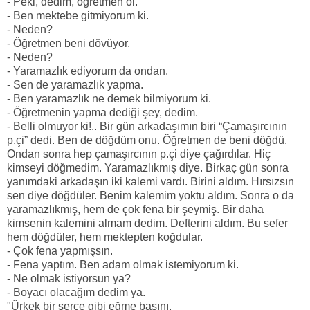
- Peki, dedim, öğretmen ol.
- Ben mektebe gitmiyorum ki.
- Neden?
- Öğretmen beni dövüyor.
- Neden?
- Yaramazlık ediyorum da ondan.
- Sen de yaramazlık yapma.
- Ben yaramazlık ne demek bilmiyorum ki.
- Öğretmenin yapma dediği şey, dedim.
- Belli olmuyor ki!.. Bir gün arkadaşımın biri “Çamaşırcının
p.çi” dedi. Ben de döğdüm onu. Öğretmen de beni döğdü.
Ondan sonra hep çamaşırcının p.çi diye çağırdılar. Hiç
kimseyi döğmedim. Yaramazlıkmış diye. Birkaç gün sonra
yanımdaki arkadaşın iki kalemi vardı. Birini aldım. Hırsızsın
sen diye döğdüler. Benim kalemim yoktu aldım. Sonra o da
yaramazlıkmış, hem de çok fena bir şeymiş. Bir daha
kimsenin kalemini almam dedim. Defterini aldım. Bu sefer
hem döğdüler, hem mektepten koğdular.
- Çok fena yapmışsın.
- Fena yaptım. Ben adam olmak istemiyorum ki.
- Ne olmak istiyorsun ya?
- Boyacı olacağım dedim ya.
"Ürkek bir serçe gibi eğme başını.