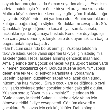
soyadı kanunu çıkınca da Azman soyadını almıştı. Esas ismi
adeta unutulmuştu.Yıllar önce bir yerel araştırma sırasında
Mallıca köyü kahvesinde kendisiyle görüştüm. Kulakları ağır
işitiyordu. Köylülerden biri yardımcı oldu. Benim sorduklarımı
kulağına bağıra bağıra söyledi. Sorduklarımı cevapladı . Söz
Çanakkale`ye geldiğinde o koca ihtiyar sarsıla sarsıla,
hıçkırıklar içinde ağlamaya başladı. Kendi zor duyduğu için
kan çanağına dönen gözleriyle bize de duyurmak için bağıra
bağıra anlatmaya başladı :
-"Bir hücum sırasında bölük erimişti. Yüzbaşı telefonla
takviye istedi. Gece yarısı siperleri takviye için istediğimiz
askerler geldi. Hepsi askere alınmış gencecik insanlardı.
Ama içlerinde daha çocuk denecek yaşta üç-dört asker vardı
ki hemen dikkatimizi çekti. Bölüğü düzene soktum.Yüzbaşı
gelenlerle tek tek ilgileniyor, karanlıkta el yordamıyla
üstlerini başlarını düzeltiyor, sabah yapılacak olan süngü
hücumuna hazırlıyordu. Sıra o çocuklara geldiğinde, o cıvıl
cıvıl şarkı söylerek gelen çocuklar birden çakı gibi oldular.
Yüzbaşı sordu; "Yavrum siz kimsiniz?", içlerinden biri;
"Galatasaray Mektebi Sultanisi talebeleriyiz Vatan için
ölmeye geldik!.." diye cevap verdi. Gönlüm akıverdi o
çocuklara. Bu savaş için çok küçüktüler. Daha süngü