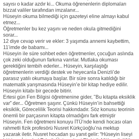
sayısı o kadar azdır ki... Okuma öğrenenlerin diplomaları
bizzat valiler tarafından imzalanır...
Hüseyin okuma bilmediği için gazeteyi eline almayı kabul
etmez...
Öğretmenler bu kez yaşını ve neden okula gitmediğini
sorar...
12 diye cevap verir ve ekler: 3 yaşımda annemi kaybettim,
11'imde de babamı...
Hüseyin ile süre sohbet eden öğretmenler, çocuğun aslında
çok zeki olduğunun farkına varırlar. Mutlaka okuması
gerektiğini tembih ederler... Hüseyin, karşılaştığı
öğretmenlerin verdiği destek ve heyecanla Denizli’de
parasız yatılı okumaya başlar. Bir süre sonra katıldığı bir
matematik yarışmasında Hüseyin’e bir kitap hediye edilir.
Hüseyin kitabı bir gecede bitirir.
Ertesi gün Fen Bilgisi öğretmenine gider, "Bu kitapta eksiklik
var” der... Öğretmen şaşırır. Çünkü Hüseyin’in bahsettiği
eksiklik, Görecelilik Teorisi hakkındadır. Söz konusu teorinin
önemli bir parçasının kitapta olmadığını fark etmiştir
Hüseyin. Fen öğretmeni konuyu İTÜ'nde kendi hocası olan
rahmetli fizik profesörü Nusret Kürkçüoğlu’na mektup
yazarak iletir. Nusret hocadan şu yanıt gelir: “Hüseyin liseyi