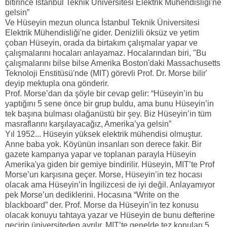
bitirince İstanbul Teknik Üniversitesi Elektrik Mühendisliği'ne
gelsin”
Ve Hüseyin mezun olunca İstanbul Teknik Üniversitesi
Elektrik Mühendisliği'ne gider. Denizlili öksüz ve yetim
çoban Hüseyin, orada da birtakım çalışmalar yapar ve
çalışmalarını hocaları anlayamaz. Hocalarından biri, "Bu
çalışmalarını bilse bilse Amerika Boston'daki Massachusetts
Teknoloji Enstitüsü'nde (MIT) görevli Prof. Dr. Morse bilir'
deyip mektupla ona gönderir.
Prof. Morse’dan da şöyle bir cevap gelir: “Hüseyin’in bu
yaptığını 5 sene önce bir grup buldu, ama bunu Hüseyin’in
tek başına bulması olağanüstü bir şey. Biz Hüseyin’in tüm
masraflarını karşılayacağız, Amerika’ya gelsin”
Yıl 1952... Hüseyin yüksek elektrik mühendisi olmuştur.
Anne baba yok. Köyünün insanları son derece fakir. Bir
gazete kampanya yapar ve toplanan parayla Hüseyin
Amerika'ya giden bir gemiye bindirilir. Hüseyin, MIT’te Prof
Morse’un karşısına geçer. Morse, Hüseyin’in tez hocası
olacak ama Hüseyin’in İngilizcesi de iyi değil. Anlayamıyor
pek Morse’un dediklerini. Hocasına “Write on the
blackboard” der. Prof. Morse da Hüseyin’in tez konusu
olacak konuyu tahtaya yazar ve Hüseyin de bunu defterine
geçirip üniversiteden ayrılır. MIT’te genelde tez konuları 5