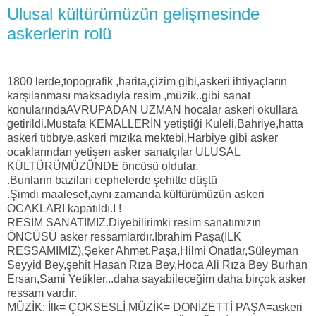
Ulusal kültürümüzün gelişmesinde
askerlerin rolü
1800 lerde,topografik ,harita,çizim gibi,askeri ihtiyaçların
karşılanması maksadıyla resim ,müzik..gibi sanat
konularındaAVRUPADAN UZMAN hocalar askeri okullara
getirildi.Mustafa KEMALLERİN yetiştiği Kuleli,Bahriye,hatta
askeri tıbbıye,askeri mızıka mektebi,Harbiye gibi asker
ocaklarından yetişen asker sanatçılar ULUSAL
KÜLTÜRÜMÜZÜNDE öncüsü oldular.
.Bunların bazilari cephelerde şehitte düştü
.Şimdi maalesef,aynı zamanda kültü
rümüzün askeri
OCAKLARI kapatıldı.I !
RESİM SANATIMIZ.Diyebilirimki resim sanatımızın
ÖNCÜSÜ asker ressamlardır.İbrahim Paşa(İLK
RESSAMIMIZ),Şeker Ahmet.Paşa,Hilmi Onatlar,Süleyman
Seyyid Bey,şehit Hasan Rıza Bey,Hoca Ali Rıza Bey Burhan
Ersan,Sami Yetikler,..daha sayabileceğim daha birçok asker
ressam vardır.
MÜZİK: İlk= ÇOKSESLİ MÜZİK= DONİZETTİ PAŞA=askeri