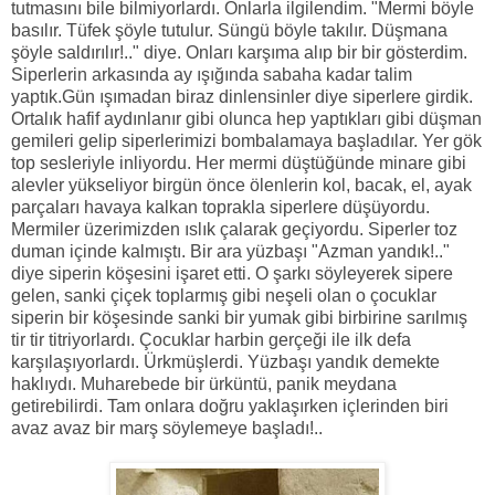
tutmasını bile bilmiyorlardı. Onlarla ilgilendim. "Mermi böyle
basılır. Tüfek şöyle tutulur. Süngü böyle takılır. Düşmana
şöyle saldırılır!.." diye. Onları karşıma alıp bir bir gösterdim.
Siperlerin arkasında ay ışığında sabaha kadar talim
yaptık.Gün ışımadan biraz dinlensinler diye siperlere girdik.
Ortalık hafif aydınlanır gibi olunca hep yaptıkları gibi düşman
gemileri gelip siperlerimizi bombalamaya başladılar. Yer gök
top sesleriyle inliyordu. Her mermi düştüğünde minare gibi
alevler yükseliyor birgün önce ölenlerin kol, bacak, el, ayak
parçaları havaya kalkan toprakla siperlere düşüyordu.
Mermiler üzerimizden ıslık çalarak geçiyordu. Siperler toz
duman içinde kalmıştı. Bir ara yüzbaşı "Azman yandık!.."
diye siperin köşesini işaret etti. O şarkı söyleyerek sipere
gelen, sanki çiçek toplarmış gibi neşeli olan o çocuklar
siperin bir köşesinde sanki bir yumak gibi birbirine sarılmış
tir tir titriyorlardı. Çocuklar harbin gerçeği ile ilk defa
karşılaşıyorlardı. Ürkmüşlerdi. Yüzbaşı yandık demekte
haklıydı. Muharebede bir ürküntü, panik meydana
getirebilirdi. Tam onlara doğru yaklaşırken içlerinden biri
avaz avaz bir marş söylemeye başladı!..