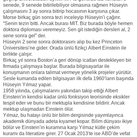
senede, 9 senede bitirilebiliyor olmasına rağmen Hüseyin
çalışmasını 3 ay sonra bitirip hocasının karşısına çıkar.
Morse birkaç gün sonra tezi inceleyip Hüseyin’i çağırır.
“Senin tezin bitti. Ancak burası MIT. Biz burada böyle hemen
doktora diploması veremeyiz. Sen git istediğin dersleri al, 2
sene sonra gel” der.
Hüseyin 2 sene sonra doktorasını alıp bu kez Princeton
Üniversitesi'ne gider. Orada ünlü fizikçi Albert Einstein ile
birlikte çalışır.
Birkaç yıl sonra Boston’a geri dönüp icatları destekleyen bir
firmada çalışmaya başlar. Burada bilgisayarlar ile
konuşmanın onlara talimat vermeye yönelik projeler yürütür.
Sesle kumanda edilen bilgisayarı ilk defa 1960’ların başında
Hüseyin Yılmaz yapar.
1958 yılında, çalışmalarını yakından takip ettiği Albert
Einstein’in kendisi kadar ünlü fonksiyon teorisinde eksikler
tespit eder ve bunu bir mektupla kendisine bildirir. Ancak
mektup ulaşmadan Einstein ölür.
Yılmaz, bu hatayı ünlü bir bilim dergisinde yayımlayınca
akademik dünyada adeta kıyamet kopar. Bilim dünyası ikiye
bölür ve Einstein’in kuramına karşı Yılmaz kütle çekim
kuramı da literatüre girer. 27 Ocak 2013'te ise ABD'de vefat