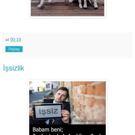
at
00:19
Paylaş
İşsizlik