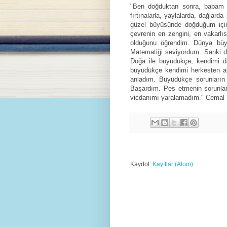
"Ben doğduktan sonra, babam 
fırtınalarla, yaylalarda, dağla
güzel büyüsünde doğduğum için, 
çevrenin en zengini, en vakarlı
olduğunu öğrendim. Dünya bü
Matematiği seviyordum. Sanki d
Doğa ile büyüdükçe, kendimi 
büyüdükçe kendimi herkesten a
anladım. Büyüdükçe sorunları
Başardım. Pes etmenin sorunla
vicdanımı yaralamadım." Cemal
Kaydol:
Kayıtlar (Atom)