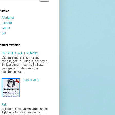
tiketler
Aforizma
Fıkralar
Genel
Şiir
opüler Yayınlar
BİR KIZI OLMALI İNSANIN
Canını emanet ettiğin, elin,
ayağın, gözün, kulağın, her şeyin.
Bir kızı olmalı insanın. Bir hata
yaptığnda, gözlerinin içine
baktığın, baka...
(başlık yok)
Aşk
Aşk bir acı olsaydı yakardı canımı
Aşk bir tatlı olsaydı mutluluk