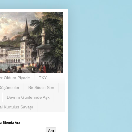
er Oldum Piyade
TKY
Düşünceler
Bir Şiirsin Sen
Devrim Günlerinde Aşk
al Kurtulus Savaşı
u Blogda Ara