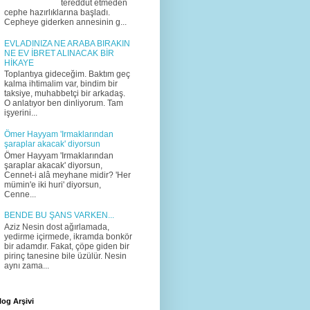
tereddüt etmeden
cephe hazırlıklarına başladı.
Cepheye giderken annesinin g...
EVLADINIZA NE ARABA BIRAKIN
NE EV İBRET ALINACAK BİR
HİKAYE
Toplantıya gideceğim. Baktım geç
kalma ihtimalim var, bindim bir
taksiye, muhabbetçi bir arkadaş.
O anlatıyor ben dinliyorum. Tam
işyerini...
Ömer Hayyam 'Irmaklarından
şaraplar akacak' diyorsun
Ömer Hayyam 'Irmaklarından
şaraplar akacak' diyorsun,
Cennet-i alâ meyhane midir? 'Her
mümin'e iki huri' diyorsun,
Cenne...
BENDE BU ŞANS VARKEN...
Aziz Nesin dost ağırlamada,
yedirme içirmede, ikramda bonkör
bir adamdır. Fakat, çöpe giden bir
pirinç tanesine bile üzülür. Nesin
aynı zama...
log Arşivi