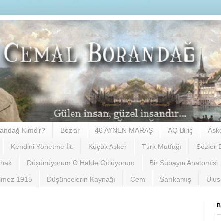
andağ Kimdir?
Bozlar
46 AYNEN MARAŞ
AQ Biriç
Ask
Kendini Yönetme İlt.
Küçük Asker
Türk Mutfağı
Sözler 
rhak
Düşünüyorum O Halde Gülüyorum
Bir Subayın Anatomisi
ilmez 1915
Düşüncelerin Kaynağı
Cem
Sarıkamış
Ulus
B