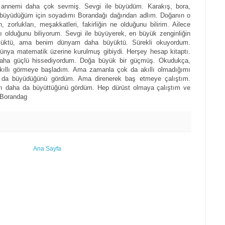
annemi daha çok sevmiş. Sevgi ile büyüdüm. Karakış, bora,
rda büyüdüğüm için soyadımı Borandağı dağından adlım. Doğanın o
zorlukları, meşakkatleri, fakirliğin ne olduğunu bilirim. Ailece
sı olduğunu biliyorum. Sevgi ile büyüyerek, en büyük zenginliğin
yüktü, ama benim dünyam daha büyüktü. Sürekli okuyordum.
ünya matematik üzerine kurulmuş gibiydi. Herşey hesap kitaptı.
daha güçlü hissediyordum. Doğa büyük bir güçmüş. Okudukça,
kıllı görmeye başladım. Ama zamanla çok da akıllı olmadığımı
n da büyüdüğünü gördüm. Ama direnerek baş etmeye çalıştım.
rı daha da büyüttüğünü gördüm. Hep dürüst olmaya çalıştım ve
 Borandag
Ana Sayfa