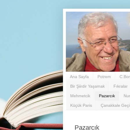
Ana Sayfa
Potrem
C.Bor
Bir Şiirdir Yaşamak
Fıkralar
Mehmetcik
Pazarcık
Nu
Küçük Paris
Çanakkale Geç
Pazarcık