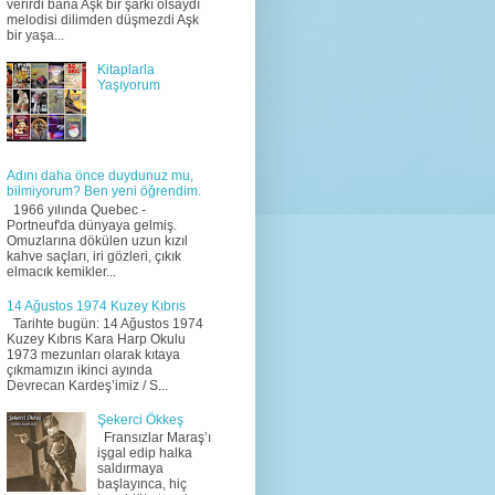
verirdi bana Aşk bir şarkı olsaydı
melodisi dilimden düşmezdi Aşk
bir yaşa...
Kitaplarla
Yaşıyorum
Adını daha önce duydunuz mu,
bilmiyorum? Ben yeni öğrendim.
1966 yılında Quebec -
Portneuf'da dünyaya gelmiş.
Omuzlarına dökülen uzun kızıl
kahve saçları, iri gözleri, çıkık
elmacık kemikler...
14 Ağustos 1974 Kuzey Kıbrıs
Tarihte bugün: 14 Ağustos 1974
Kuzey Kıbrıs Kara Harp Okulu
1973 mezunları olarak kıtaya
çıkmamızın ikinci ayında
Devrecan Kardeş’imiz / S...
Şekerci Ökkeş
Fransızlar Maraş’ı
işgal edip halka
saldırmaya
başlayınca, hiç