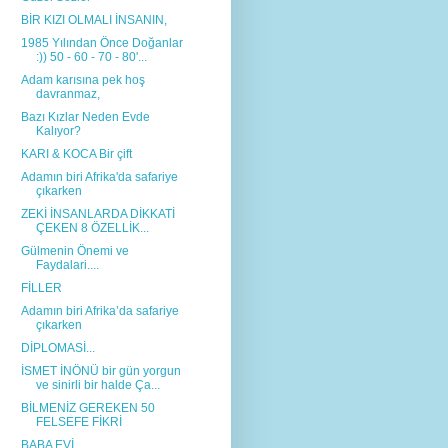
BİR KIZI OLMALI İNSANIN,
1985 Yılından Önce Doğanlar
:)) 50 - 60 - 70 - 80'...
Adam karısına pek hoş
davranmaz,
Bazı Kızlar Neden Evde
Kalıyor?
KARI & KOCA Bir çift
Adamın biri Afrika'da safariye
çıkarken
ZEKİ İNSANLARDA DİKKATİ
ÇEKEN 8 ÖZELLİK...
Gülmenin Önemi ve
Faydalari....
FİLLER
Adamın biri Afrika’da safariye
çıkarken
DİPLOMASİ...
İSMET İNÖNÜ bir gün yorgun
ve sinirli bir halde Ça...
BİLMENİZ GEREKEN 50
FELSEFE FİKRİ
BABA EVİ