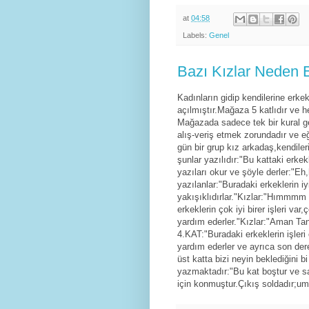
at
04:58
Labels:
Genel
Bazı Kızlar Neden 
Kadınların gidip kendilerine erk
açılmıştır.Mağaza 5 katlıdır ve he
Mağazada sadece tek bir kural geç
alış-veriş etmek zorundadır ve eğ
gün bir grup kız arkadaş,kendile
şunlar yazılıdır:"Bu kattaki erkek
yazıları okur ve şöyle derler:"Eh
yazılanlar:"Buradaki erkeklerin iy
yakışıklıdırlar."Kızlar:"Hımmmm 
erkeklerin çok iyi birer işleri var
yardım ederler."Kızlar:"Aman Tan
4.KAT:"Buradaki erkeklerin işleri 
yardım ederler ve ayrıca son dere
üst katta bizi neyin beklediğini b
yazmaktadır:"Bu kat boştur ve 
için konmuştur.Çıkış soldadır;um