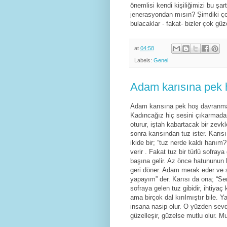
önemlisi kendi kişiliğimizi bu şar
jenerasyondan mısın? Şimdiki çoc
bulacaklar - fakat- bizler çok gü
at
04:58
Labels:
Genel
Adam karısına pek
Adam karısına pek hoş davranmaz,
Kadıncağız hiç sesini çıkarmada
oturur, iştah kabartacak bir zev
sonra karısından tuz ister. Karıs
ikide bir; “tuz nerde kaldı hanım
verir . Fakat tuz bir türlü sofra
başına gelir. Az önce hatununun ka
geri döner. Adam merak eder ve 
yapayım” der. Karısı da ona; “Sen
sofraya gelen tuz gibidir, ihtiyaç 
ama birçok dal kırılmıştır bile. 
insana nasip olur. O yüzden sev
güzelleşir, güzelse mutlu olur. M