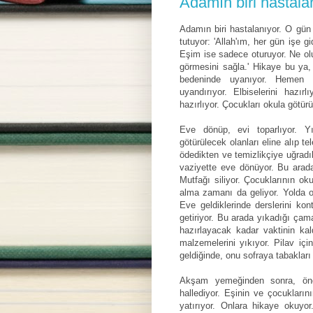
Adamın biri hastala
Adamın biri hastalanıyor. O gün 
tutuyor: 'Allah'ım, her gün işe 
Eşim ise sadece oturuyor. Ne olu
görmesini sağla.' Hikaye bu ya, 
bedeninde uyanıyor. Hemen yat
uyandırıyor. Elbiselerini hazırl
hazırlıyor. Çocukları okula götürü
Eve dönüp, evi toparlıyor. Yı
götürülecek olanları eline alıp t
ödedikten ve temizlikçiye uğradık
vaziyette eve dönüyor. Bu arada
Mutfağı siliyor. Çocuklarının ok
alma zamanı da geliyor. Yolda on
Eve geldiklerinde derslerini ko
getiriyor. Bu arada yıkadığı çam
hazırlayacak kadar vaktinin kal
malzemelerini yıkıyor. Pilav için 
geldiğinde, onu sofraya tabakları 
Akşam yemeğinden sonra, önce 
hallediyor. Eşinin ve çocuklarını
yatırıyor. Onlara hikaye okuy