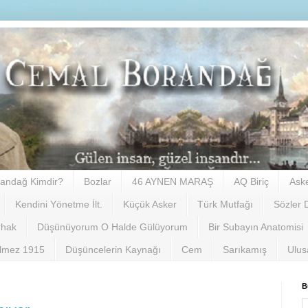
andağ Kimdir?
Bozlar
46 AYNEN MARAŞ
AQ Biriç
Ask
Kendini Yönetme İlt.
Küçük Asker
Türk Mutfağı
Sözler 
rhak
Düşünüyorum O Halde Gülüyorum
Bir Subayın Anatomisi
ilmez 1915
Düşüncelerin Kaynağı
Cem
Sarıkamış
Ulus
B