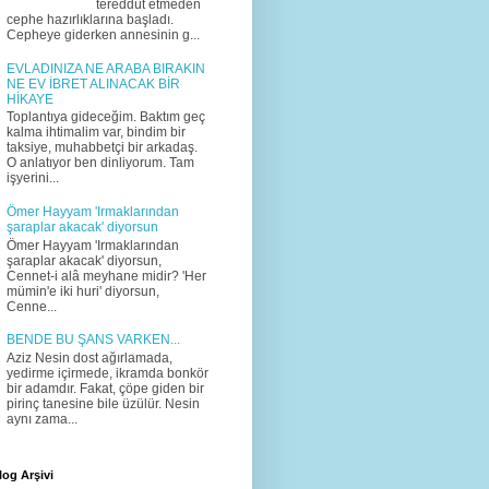
tereddüt etmeden
cephe hazırlıklarına başladı.
Cepheye giderken annesinin g...
EVLADINIZA NE ARABA BIRAKIN
NE EV İBRET ALINACAK BİR
HİKAYE
Toplantıya gideceğim. Baktım geç
kalma ihtimalim var, bindim bir
taksiye, muhabbetçi bir arkadaş.
O anlatıyor ben dinliyorum. Tam
işyerini...
Ömer Hayyam 'Irmaklarından
şaraplar akacak' diyorsun
Ömer Hayyam 'Irmaklarından
şaraplar akacak' diyorsun,
Cennet-i alâ meyhane midir? 'Her
mümin'e iki huri' diyorsun,
Cenne...
BENDE BU ŞANS VARKEN...
Aziz Nesin dost ağırlamada,
yedirme içirmede, ikramda bonkör
bir adamdır. Fakat, çöpe giden bir
pirinç tanesine bile üzülür. Nesin
aynı zama...
log Arşivi