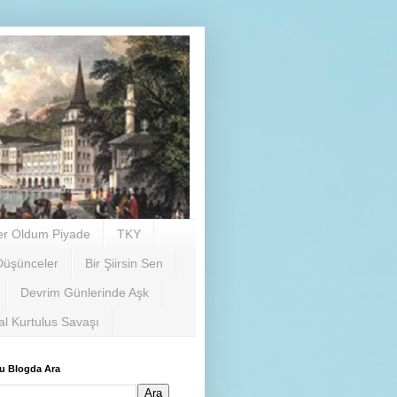
er Oldum Piyade
TKY
Düşünceler
Bir Şiirsin Sen
Devrim Günlerinde Aşk
al Kurtulus Savaşı
u Blogda Ara