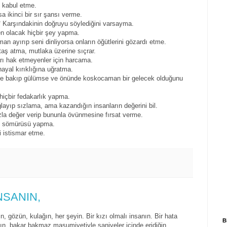
ı kabul etme.
a ikinci bir sır şansı verme.
* Karşındakinin doğruyu söylediğini varsayma.
en olacak hiçbir şey yapma.
n ayırıp seni dinliyorsa onların öğütlerini gözardı etme.
 taş atma, mutlaka üzerine sıçrar.
arı hak etmeyenler için harcama.
ayal kırıklığına uğratma.
eşe bakıp gülümse ve önünde koskocaman bir gelecek olduğunu
hiçbir fedakarlık yapma.
layıp sızlama, ama kazandığın insanların değerini bil.
zla değer verip bununla övünmesine fırsat verme.
ygu sömürüsü yapma.
 istismar etme.
İNSANIN,
n, gözün, kulağın, her şeyin. Bir kızı olmalı insanın. Bir hata
B
ğın, bakar bakmaz masumiyetiyle saniyeler içinde eridiğin,