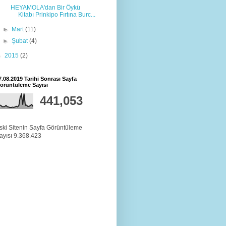
HEYAMOLA'dan Bir Öykü
Kitabı Prinkipo Fırtına Burc...
►
Mart
(11)
►
Şubat
(4)
►
2015
(2)
7.08.2019 Tarihi Sonrası Sayfa
örüntüleme Sayısı
441,053
ski Sitenin Sayfa Görüntüleme
ayısı 9.368.423