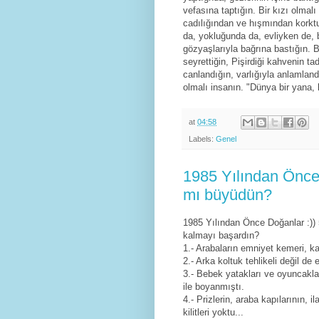
vefasına taptığın. Bir kızı olmal
cadılığından ve hışmından korktuğ
da, yokluğunda da, evliyken de,
gözyaşlarıyla bağrına bastığın. B
seyrettiğin, Pişirdiği kahvenin ta
canlandığın, varlığıyla anlamland
olmalı insanın. "Dünya bir yana, 
at
04:58
Labels:
Genel
1985 Yılından Önce D
mı büyüdün?
1985 Yılından Önce Doğanlar :)) 5
kalmayı başardın?
1.- Arabaların emniyet kemeri, kaf
2.- Arka koltuk tehlikeli değil de 
3.- Bebek yatakları ve oyuncaklar
ile boyanmıştı.
4.- Prizlerin, araba kapılarının, 
kilitleri yoktu...