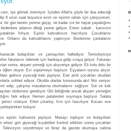
nıyor.
canı, işe gitmek istemiyor. İçinden Allah'a şöyle bir dua edeceği
E
gidip 8 uzun saat boyunca evim ve eşimin rahatı için çalışıyorum.
r, bir gün benim yerime geçip, ne kadar zor bir hayat yaşadığımı
birdenbire adamın dileği yerine geliyor. Ertesi sabah , karısının
aktan fırlıyor. Eşinin kahvaltısını hazırlıyor. Çocuklarını
ıyor. Onların da kahvaltılarını yaptırıyor. Beslenme çantalarını
yor.
P
kanacak bulaşıkları ve çamaşırları hallediyor. Temizleyiciye
elefon faturasını ödemek için bankaya gidip sıraya giriyor. Faturayı
tan sonra, akşam yemeği için alışverişe gidiyor. Eli kolu dolu bir
 öğlen oluyor. Evi süpürmeye başlıyor. Eşyaların tozunu alıyor.
uldan gelince yiyeceği keki pişiriyor. Eee artık çocukları okuldan
larla sohbet ediyor. Okulda olanlar konusunda akıl fikir veriyor.
ntrol edip, çalışma masalarına oturmalarını sağlıyor. Süt ve kek
aşırları ütülemesi gerekiyor. Ütü bittiğinde ancak akşam yemeğini
dığını fark ediyor. Hemen patatesleri soymaya başlıyor. Salata
pirinci ıslatıyor. Etleri çıkartıp, fırın için hazırlıyor. Kocası eve
yerleştirirken buluyor.
eşinin kahvesini pişiriyor. Masayı topluyor ve bulaşıkları
n ertesi gün giyeceği kıyafetleri kontrol ettikten sonra çocukları
or. Televizyon seyretmeye ve biraz da gazete okumaya salona