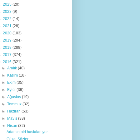
►
2025
(20)
►
2023
(9)
►
2022
(14)
►
2021
(28)
►
2020
(103)
►
2019
(204)
►
2018
(288)
►
2017
(374)
▼
2016
(321)
►
Aralık
(40)
►
Kasım
(18)
►
Ekim
(35)
►
Eylül
(39)
►
Ağustos
(19)
►
Temmuz
(32)
►
Haziran
(53)
►
Mayıs
(38)
▼
Nisan
(32)
Adamın biri hastalanıyor.
Güzel Sözler