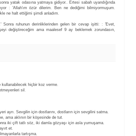
 sonra yatak odasına yatmaya gidiyor.. Ertesi sabah uyandığında
yor : 'Allah'ım özür dilerim. Ben ne dediğimi bilmiyormuşum.
le ne halt ettiğimi şimdi anladım.
 Sonra ruhunun derinliklerinden gelen bir cevap işitti: : 'Evet,
erşeyi değiştireceğim ama maalesef 9 ay beklemek zorundasın,
kullanabilecek hiçbir koz verme.
etmeyenleri sil.
yeri ayrı. Sevgilin için dostlarını, dostların için sevgilini satma.
e, ama aklının bir köşesinde de tut.
 sonra iki çift tatlı söz, iki damla gözyaşı için asla yumuşama.
ayırt et.
olmayanlarla tartışma.