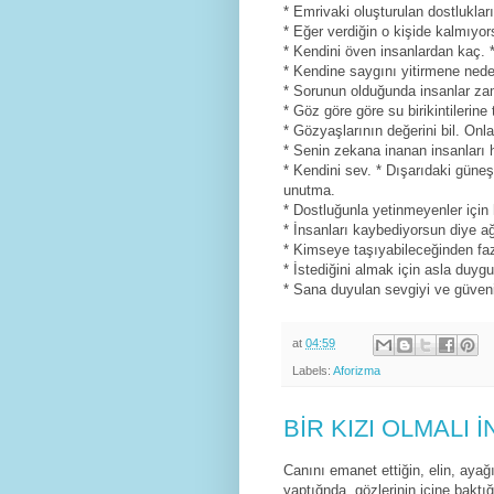
* Emrivaki oluşturulan dostluklar
* Eğer verdiğin o kişide kalmıyors
* Kendini öven insanlardan kaç. 
* Kendine saygını yitirmene ned
* Sorunun olduğunda insanlar zama
* Göz göre göre su birikintilerine
* Gözyaşlarının değerini bil. Onl
* Senin zekana inanan insanları h
* Kendini sev. * Dışarıdaki gün
unutma.
* Dostluğunla yetinmeyenler için 
* İnsanları kaybediyorsun diye ağ
* Kimseye taşıyabileceğinden fa
* İstediğini almak için asla du
* Sana duyulan sevgiyi ve güveni
at
04:59
Labels:
Aforizma
BİR KIZI OLMALI 
Canını emanet ettiğin, elin, ayağı
yaptığnda, gözlerinin içine baktı