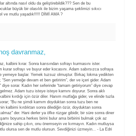
tlar altında nasıl oldu da geliştirebildik??? Sen de bu
uklar büyük bir olasılık ile bizim yaşama şeklimizi sıkıcı
zel ve mutlu yaşadık!!!!! DİMİ AMA ?
 hoş davranmaz,
 kalbini kırar. Sonra karısından sofrayı kurmasını ister.
n kurar sofrayı ve buyur eder kocasını. Adam sabırsızca sofraya
kle yemeye başlar. Yemek tuzsuz olmuştur. Birkaç lokma yedikten
ı; “Sen yemeğe devam et ben getiririm”, der ve içeri gider. Adam
?” diye sorar. Kadın her seferinde “tamam getiriyorum” diye cevap
ya gelmez. Adam tuzu isteye isteye karnını doyurur. Sonra aklı
lbini kırdığı için özür diler. Hanım mutfağa gider, ve elinde tuzla
sorar; “Bu ne şimdi karnım doyduktan sonra tuzu ben ne
in kalbimi kırdıktan sonra dilediğin özür, doyduktan sonra
kalmaz'' der. Hani derler ya öfke rüzgar gibidir, bir süre sonra diner
Yaşamı boyunca herkes birini bulur ama birbirini bulmak çok az
diğinize sahip çıkın, onu önemseyin ve kırmayın. Kadın mutluysa
utlu olursa sen de mutlu olursun. Sevdiğinizi üzmeyin... - La Edri