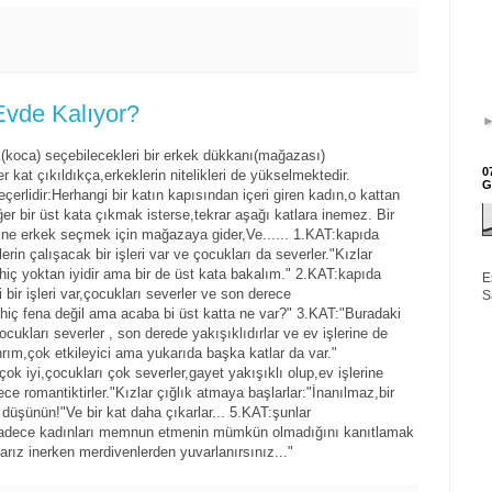
Evde Kalıyor?
ek(koca) seçebilecekleri bir erkek dükkanı(mağazası)
0
r kat çıkıldıkça,erkeklerin nitelikleri de yükselmektedir.
G
erlidir:Herhangi bir katın kapısından içeri giren kadın,o kattan
er bir üst kata çıkmak isterse,tekrar aşağı katlara inemez. Bir
rine erkek seçmek için mağazaya gider,Ve...... 1.KAT:kapıda
lerin çalışacak bir işleri var ve çocukları da severler."Kızlar
,hiç yoktan iyidir ama bir de üst kata bakalım." 2.KAT:kapıda
E
i bir işleri var,çocukları severler ve son derece
S
hiç fena değil ama acaba bi üst katta ne var?" 3.KAT:"Buradaki
,çocukları severler , son derede yakışıklıdırlar ve ev işlerine de
rım,çok etkileyici ama yukarıda başka katlar da var."
çok iyi,çocukları çok severler,gayet yakışıklı olup,ev işlerine
ce romantiktirler."Kızlar çığlık atmaya başlarlar:"İnanılmaz,bir
i düşünün!"Ve bir kat daha çıkarlar... 5.KAT:şunlar
sadece kadınları memnun etmenin mümkün olmadığını kanıtlamak
arız inerken merdivenlerden yuvarlanırsınız..."