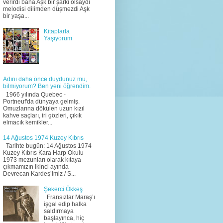
verirdi bana Aşk bir şarkı olsaydı
melodisi dilimden düşmezdi Aşk
bir yaşa...
Kitaplarla
Yaşıyorum
Adını daha önce duydunuz mu,
bilmiyorum? Ben yeni öğrendim.
1966 yılında Quebec -
Portneuf'da dünyaya gelmiş.
Omuzlarına dökülen uzun kızıl
kahve saçları, iri gözleri, çıkık
elmacık kemikler...
14 Ağustos 1974 Kuzey Kıbrıs
Tarihte bugün: 14 Ağustos 1974
Kuzey Kıbrıs Kara Harp Okulu
1973 mezunları olarak kıtaya
çıkmamızın ikinci ayında
Devrecan Kardeş’imiz / S...
Şekerci Ökkeş
Fransızlar Maraş’ı
işgal edip halka
saldırmaya
başlayınca, hiç