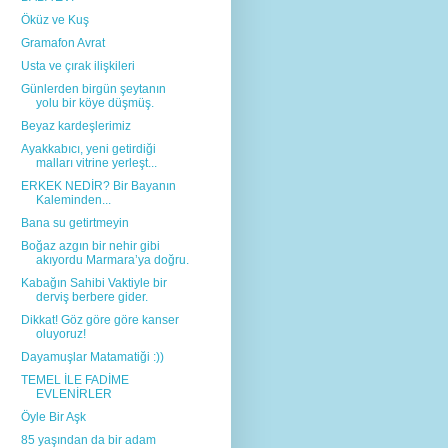
Öküz ve Kuş
Gramafon Avrat
Usta ve çırak ilişkileri
Günlerden birgün şeytanın
yolu bir köye düşmüş.
Beyaz kardeşlerimiz
Ayakkabıcı, yeni getirdiği
malları vitrine yerleşt...
ERKEK NEDİR? Bir Bayanın
Kaleminden...
Bana su getirtmeyin
Boğaz azgın bir nehir gibi
akıyordu Marmara’ya doğru.
Kabağın Sahibi Vaktiyle bir
derviş berbere gider.
Dikkat! Göz göre göre kanser
oluyoruz!
Dayamuşlar Matamatiği :))
TEMEL İLE FADİME
EVLENİRLER
Öyle Bir Aşk
85 yaşından da bir adam