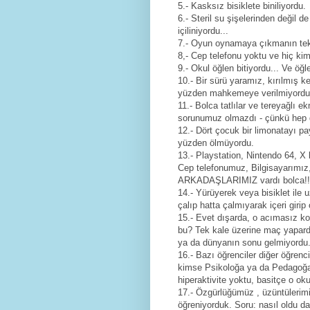
5.- Kasksız bisiklete biniliyordu.
6.- Steril su şişelerinden değil
içiliniyordu...
7.- Oyun oynamaya çıkmanın tek
8,- Cep telefonu yoktu ve hiç kim
9.- Okul öğlen bitiyordu... Ve öğ
10.- Bir sürü yaramız, kırılmış ke
yüzden mahkemeye verilmiyordu.
11.- Bolca tatlılar ve tereyağlı e
sorunumuz olmazdı - çünkü hep dı
12.- Dört çocuk bir limonatayı pa
yüzden ölmüyordu.
13.- Playstation, Nintendo 64, X
Cep telefonumuz, Bilgisayarımız
ARKADAŞLARIMIZ vardı bolca!!
14.- Yürüyerek veya bisiklet ile 
çalıp hatta çalmıyarak içeri giri
15.- Evet dışarda, o acımasız 
bu? Tek kale üzerine maç yapard
ya da dünyanın sonu gelmiyordu
16.- Bazı öğrenciler diğer öğrenci
kimse Psikoloğa ya da Pedagoğa
hiperaktivite yoktu, basitçe o okul
17.- Özgürlüğümüz , üzüntülerimiz
öğreniyorduk. Soru: nasıl oldu 