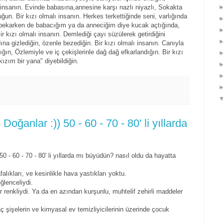
ı insanın. Evinde babasına,annesine karşı nazlı niyazlı, Sokakta
un. Bir kızı olmalı insanın. Herkes terkettiğinde seni, varlığında
 bekarken de babacığım ya da anneciğim diye kucak açtığında,
ir kızı olmalı insanın. Demlediği çayı süzülerek getirdiğini
dına gizlediğin, özenle bezediğin. Bir kızı olmalı insanın. Canıyla
ığın, Özlemiyle ve iç çekişlerinle dağ dağ efkarlandığın. Bir kızı
kızım bir yana" diyebildiğin.
oğanlar :)) 50 - 60 - 70 - 80' li yıllarda
0 - 60 - 70 - 80' li yıllarda mı büyüdün? nasıl oldu da hayatta
alıkları, ve kesinlikle hava yastıkları yoktu.
eğlenceliydi.
 renkliydi. Ya da en azından kurşunlu, muhtelif zehirli maddeler
ilaç şişelerin ve kimyasal ev temizliyicilerinin üzerinde çocuk