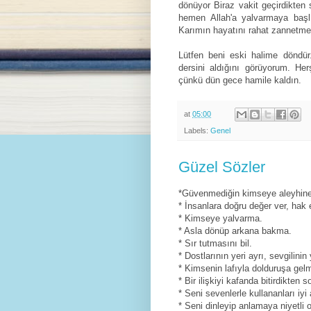
dönüyor Biraz vakit geçirdikten
hemen Allah'a yalvarmaya başlı
Karımın hayatını rahat zannetmek
Lütfen beni eski halime döndür.'
dersini aldığını görüyorum. H
çünkü dün gece hamile kaldın.
at
05:00
Labels:
Genel
Güzel Sözler
*Güvenmediğin kimseye aleyhine 
* İnsanlara doğru değer ver, hak 
* Kimseye yalvarma.
* Asla dönüp arkana bakma.
* Sır tutmasını bil.
* Dostlarının yeri ayrı, sevgilinin 
* Kimsenin lafıyla dolduruşa gelm
* Bir ilişkiyi kafanda bitirdikten
* Seni sevenlerle kullananları iyi 
* Seni dinleyip anlamaya niyetli 