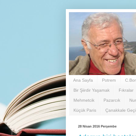
Ana Sayfa
Potrem
C.Bor
Bir Şiirdir Yaşamak
Fıkralar
Mehmetcik
Pazarcık
Nu
Küçük Paris
Çanakkale Geç
28 Nisan 2016 Perşembe