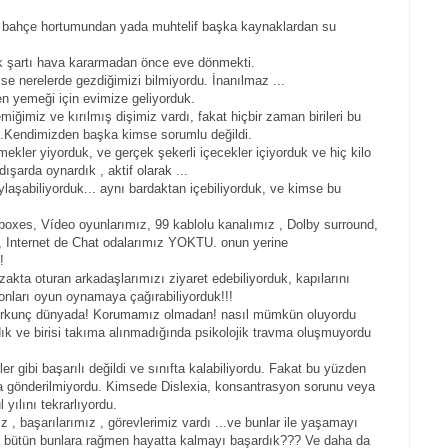
 de bahçe hortumundan yada muhtelif başka kaynaklardan su
 şartı hava kararmadan önce eve dönmekti.
se nerelerde gezdiğimizi bilmiyordu. İnanılmaz ...
len yemeği için evimize geliyorduk.
miğimiz ve kırılmış dişimiz vardı, fakat hiçbir zaman birileri bu
Kendimizden başka kimse sorumlu değildi.
kmekler yiyorduk, ve gerçek şekerli içecekler içiyorduk ve hiç kilo
şarda oynardık , aktif olarak ...
ylaşabiliyorduk... aynı bardaktan içebiliyorduk, ve kimse bu
 boxes, Vídeo oyunlarımız, 99 kablolu kanalımız , Dolby surround,
, Internet de Chat odalarımız YOKTU. onun yerine
!
uzakta oturan arkadaşlarımızı ziyaret edebiliyorduk, kapılarını
p onları oyun oynamaya çağırabiliyorduk!!!
korkunç dünyada! Korumamız olmadan! nasıl mümkün oluyordu
ık ve birisi takıma alınmadığında psikolojik travma oluşmuyordu
.
ler gibi başarılı değildi ve sınıfta kalabiliyordu. Fakat bu yüzden
 gönderilmiyordu. Kimsede Dislexia, konsantrasyon sorunu veya
 yılını tekrarlıyordu.
 , başarılarımız , görevlerimiz vardı ...ve bunlar ile yaşamayı
da bütün bunlara rağmen hayatta kalmayı başardık??? Ve daha da