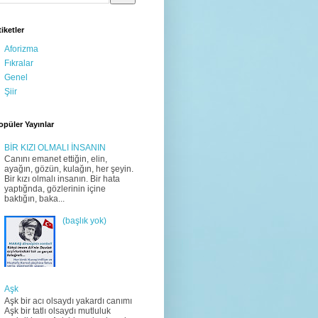
tiketler
Aforizma
Fıkralar
Genel
Şiir
opüler Yayınlar
BİR KIZI OLMALI İNSANIN
Canını emanet ettiğin, elin,
ayağın, gözün, kulağın, her şeyin.
Bir kızı olmalı insanın. Bir hata
yaptığnda, gözlerinin içine
baktığın, baka...
(başlık yok)
Aşk
Aşk bir acı olsaydı yakardı canımı
Aşk bir tatlı olsaydı mutluluk