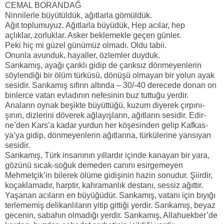
CEMAL BORANDAĞ
Ninnilerle büyütüldük, ağıtlarla gömüldük.
Ağıt toplumuyuz. Ağıtlarla büyüdük, Hep acılar, hep
açlıklar, zorluklar. Asker beklemekle geçen günler.
Peki hiç mi güzel günümüz olmadı. Oldu tabii.
Onunla avunduk, hayaller, özlemler duyduk.
Sarıkamış, ayağı çarıklı gidip de çarıksız dönmeyenlerin
söylendiği bir ölüm türküsü, dönüşü olmayan bir yolun ayak
sesidir. Sarıkamış sıfırın altında – 30/-40 derecede donan on
binlerce vatan evladının nefesinin buz tuttuğu yerdir.
Anaların oynak beşikte büyüttüğü, kuzum diyerek çırpını-
şının, dizlerini döverek ağlayışların, ağıtların sesidir. Edir-
ne’den Kars’a kadar yurdun her köşesinden gelip Kafkas-
ya’ya gidip, dönmeyenlerin ağıtlarına, türkülerine yansıyan
sesidir.
Sarıkamış, Türk insanının yıllardır içinde kanayan bir yara,
gözünü sıcak-soğuk demeden canını esirgemeyen
Mehmetçik’in bilerek ölüme gidişinin hazin sonudur. Şiirdir,
koçaklamadır, harptir, kahramanlık destanı, sessiz ağıttır.
Yaşanan acıların en büyüğüdür. Sarıkamış, vatanı için bıyığı
terlememiş delikanlıların yitip gittiği yerdir. Sarıkamış, beyaz
gecenin, sabahın olmadığı yerdir. Sarıkamış, Allahuekber’de