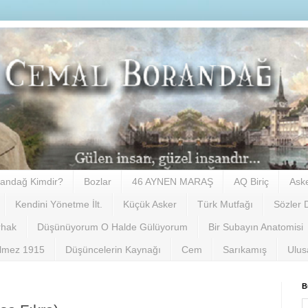
andağ Kimdir?
Bozlar
46 AYNEN MARAŞ
AQ Biriç
Ask
Kendini Yönetme İlt.
Küçük Asker
Türk Mutfağı
Sözler 
rhak
Düşünüyorum O Halde Gülüyorum
Bir Subayın Anatomisi
ilmez 1915
Düşüncelerin Kaynağı
Cem
Sarıkamış
Ulus
B