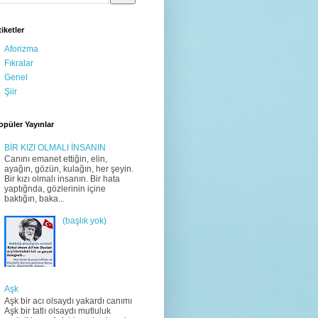
tiketler
Aforizma
Fıkralar
Genel
Şiir
opüler Yayınlar
BİR KIZI OLMALI İNSANIN
Canını emanet ettiğin, elin,
ayağın, gözün, kulağın, her şeyin.
Bir kızı olmalı insanın. Bir hata
yaptığnda, gözlerinin içine
baktığın, baka...
(başlık yok)
Aşk
Aşk bir acı olsaydı yakardı canımı
Aşk bir tatlı olsaydı mutluluk