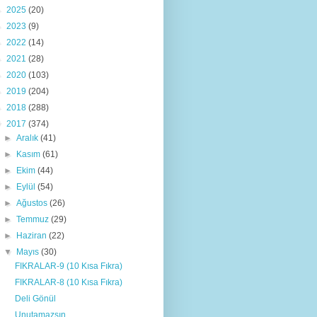
►
2025
(20)
►
2023
(9)
►
2022
(14)
►
2021
(28)
►
2020
(103)
►
2019
(204)
►
2018
(288)
▼
2017
(374)
►
Aralık
(41)
►
Kasım
(61)
►
Ekim
(44)
►
Eylül
(54)
►
Ağustos
(26)
►
Temmuz
(29)
►
Haziran
(22)
▼
Mayıs
(30)
FIKRALAR-9 (10 Kısa Fıkra)
FIKRALAR-8 (10 Kısa Fıkra)
Deli Gönül
Unutamazsın