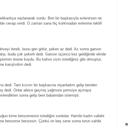
delikanlıya nazlanarak sordu. Ben bir başkasıyla evlenirsen ne
kilde cevap verdi. O zaman sana hiç korkmadan evlenme teklifi
veyi iterek, bunu geri götür, şekeri az dedi. Az sonra garson
 alıp, buda çok şekerli dedi. Garson üçüncü kez geldiğinde elinde
terinin önüne koydu. Bu kahve sizin istediğiniz gibi olmuştur,
ne karıştırdım dedi.
orma dedi. Tam kızımı bir başkasına nişanladım gelip benden
rdeş dedi. Onlar ailece geçmiş yağmura şemsiye açmaya
evlendikten sonra gelip beni babamdan istemişti.
ğun kime benzemesini istediğini sordular. Hamile kadın vallahi
me benzerse benzesin. Çünkü on beş sene sonra torun sahibi
B