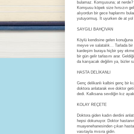
bulamaz. Komşusuna; at nerde? Di
Komşusu köpek size hırsızın gel
alıyordun bir gece haplarımı bul
yutuyormuş. İt uyurken de at yo
SAYGILI BAHÇIVAN
Köylü kendisine gelen konuğuna t
meyve ve salatalık… Tarlada bir
kardeşim buraya hiçbir şey ekmem
bir gün gelir tarlasını arar. Geld
da karışacak değilim ya, bizler sa
HASTA DELİKANLI
Genç delikanlı kalbini genç bir k
doktora anlatarak eve doktor geti
dedi. Kalksana sevdiğin kız aya
KOLAY REÇETE
Doktora giden kadın derdini anlat
hepsi dokunuyor. Doktor hastanın 
muayenehanesinden çıkan hasta, 
vasıtayla mısıra gidin.