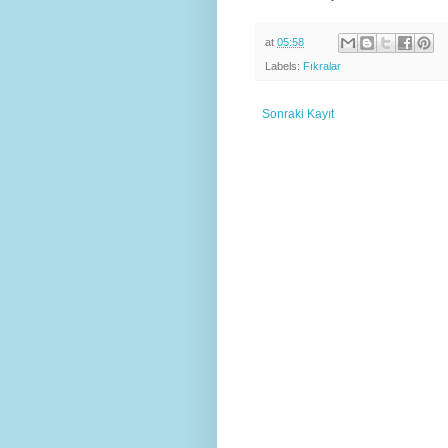
at
05:58
Labels:
Fıkralar
Sonraki Kayıt