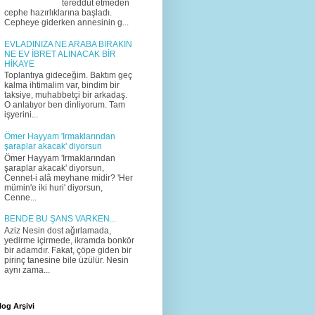
tereddüt etmeden
cephe hazırlıklarına başladı.
Cepheye giderken annesinin g...
EVLADINIZA NE ARABA BIRAKIN
NE EV İBRET ALINACAK BİR
HİKAYE
Toplantıya gideceğim. Baktım geç
kalma ihtimalim var, bindim bir
taksiye, muhabbetçi bir arkadaş.
O anlatıyor ben dinliyorum. Tam
işyerini...
Ömer Hayyam 'Irmaklarından
şaraplar akacak' diyorsun
Ömer Hayyam 'Irmaklarından
şaraplar akacak' diyorsun,
Cennet-i alâ meyhane midir? 'Her
mümin'e iki huri' diyorsun,
Cenne...
BENDE BU ŞANS VARKEN...
Aziz Nesin dost ağırlamada,
yedirme içirmede, ikramda bonkör
bir adamdır. Fakat, çöpe giden bir
pirinç tanesine bile üzülür. Nesin
aynı zama...
log Arşivi