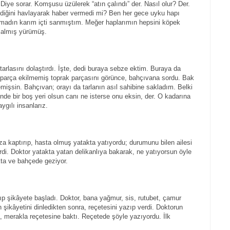
ye sorar. Komşusu üzülerek “atın çalındı” der. Nasıl olur? Der.
diğini havlayarak haber vermedi mi? Ben her gece uyku hapı
amadın karım içti sanmıştım. Meğer haplarımın hepsini köpek
l almış yürümüş.
arlasını dolaştırdı. İşte, dedi buraya sebze ektim. Buraya da
 parça ekilmemiş toprak parçasını görünce, bahçıvana sordu. Bak
işsin. Bahçıvan; orayı da tarlanın asıl sahibine sakladım. Belki
iğinde bir boş yeri olsun canı ne isterse onu eksin, der. O kadarına
ygılı insanlarız.
ıza kaptırıp, hasta olmuş yatakta yatıyordu; durumunu bilen ailesi
rdi. Doktor yatakta yatan delikanlıya bakarak, ne yatıyorsun öyle
kta ve bahçede geziyor.
ıp şikâyete başladı. Doktor, bana yağmur, sis, rutubet, çamur
şikâyetini dinledikten sonra, reçetesini yazıp verdi. Doktorun
merakla reçetesine baktı. Reçetede şöyle yazıyordu. İlk