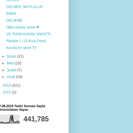
GÜVEN
GÜLMEK, MUTLULUK
EMEK
GECİKME
Oğlu olanlar anlar ❤
VE TANRI KADINI YARATTI...
Fıkralar-1 (10 Kısa Fıkra)
Kars'ta bir yerel TV
►
Nisan
(21)
►
Mart
(20)
►
Şubat
(7)
►
Ocak
(19)
►
2016
(321)
►
2015
(2)
7.08.2019 Tarihi Sonrası Sayfa
örüntüleme Sayısı
441,785