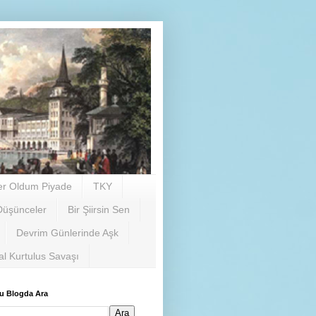
er Oldum Piyade
TKY
Düşünceler
Bir Şiirsin Sen
Devrim Günlerinde Aşk
al Kurtulus Savaşı
u Blogda Ara