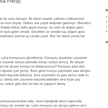
sa Fıkra)
E
olalı bir sene olmuştu. Bir davet vererek zaferinin yıldönümünü
on mum koydu. Herkes ona çeşitli hediyeler getirmişti. Masrafsız
ı. Aradan birkaç hafta geçen kurnaz, bu sefer de doğum günü
er fazla gelen olmadı. Davetliler siz senede kaç doğum günü
 mektubun üzerine şu cevabı yazdı. Ben her ölenin yerine her
P
e çıkıp komşusunu gözetlermiş. Komşusu akşamları çeşmenin
er koyarak tanrıya şükredip kovayı içeriye alırmış. Bir akşam
n her akşam kovaya ne dolduruyorsun? Komşusu para dolu
i diyerek içeri girmiş. Bunu gören komşu çeşmeden para aktığını
menin başında beklemiş. Ama çeşmeden ne para akmış nede su.
u” demiş ben çeşmenin başında bekledim ama hiçbir şey
u, terkos gölü dolu ise ben ne yapayım demiş.
ı komşusuna emanet edip, senin köpeğinde ahırın kapısında
 Komşu atı emanet alır. Lakin komşusu atı almaya gelince atını