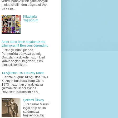
verirdi bana Aşk bir şarkı olsaydı
melodisi dilimden düşmezdi Aşk
bir yaşa...
Kitaplarla
Yaşıyorum
Adını daha önce duydunuz mu,
bilmiyorum? Ben yeni öğrendim.
1966 yılında Quebec -
Portneuf'da dünyaya gelmiş.
Omuzlarına dökülen uzun kızıl
kahve saçları, iri gözleri, çıkık
elmacık kemikler...
14 Ağustos 1974 Kuzey Kıbrıs
Tarihte bugün: 14 Ağustos 1974
Kuzey Kıbrıs Kara Harp Okulu
1973 mezunları olarak kıtaya
çıkmamızın ikinci ayında
Devrecan Kardeş’imiz / S...
Şekerci Ökkeş
Fransızlar Maraş’ı
işgal edip halka
saldırmaya
başlayınca, hiç