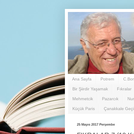
Ana Sayfa
Potrem
C.Bor
Bir Şiirdir Yaşamak
Fıkralar
Mehmetcik
Pazarcık
Nu
Küçük Paris
Çanakkale Geç
25 Mayıs 2017 Perşembe