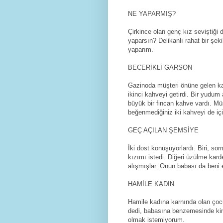
NE YAPARMIŞ?
Çirkince olan genç kız seviştiği 
yaparsın? Delikanlı rahat bir şe
yaparım.
BECERİKLİ GARSON
Gazinoda müşteri önüne gelen kah
ikinci kahveyi getirdi. Bir yudum
büyük bir fincan kahve vardı. Müş
beğenmediğiniz iki kahveyi de içi
GEÇ AÇILAN ŞEMSİYE
İki dost konuşuyorlardı. Biri, s
kızımı istedi. Diğeri üzülme ka
alışmışlar. Onun babası da beni 
HAMİLE KADIN
Hamile kadına karnında olan çocu
dedi, babasına benzemesinde ki
olmak istemiyorum.