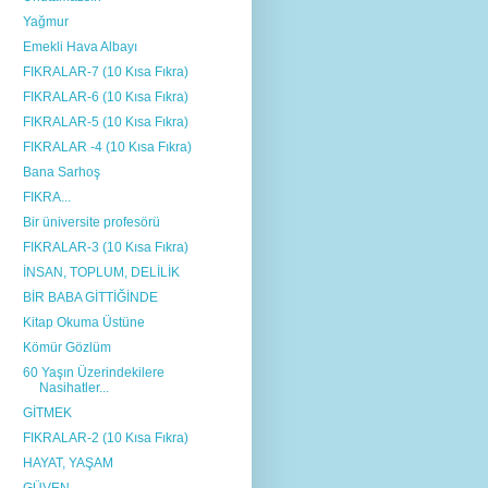
Yağmur
Emekli Hava Albayı
FIKRALAR-7 (10 Kısa Fıkra)
FIKRALAR-6 (10 Kısa Fıkra)
FIKRALAR-5 (10 Kısa Fıkra)
FIKRALAR -4 (10 Kısa Fıkra)
Bana Sarhoş
FIKRA...
Bir üniversite profesörü
FIKRALAR-3 (10 Kısa Fıkra)
İNSAN, TOPLUM, DELİLİK
BİR BABA GİTTİĞİNDE
Kitap Okuma Üstüne
Kömür Gözlüm
60 Yaşın Üzerindekilere
Nasihatler...
GİTMEK
FIKRALAR-2 (10 Kısa Fıkra)
HAYAT, YAŞAM