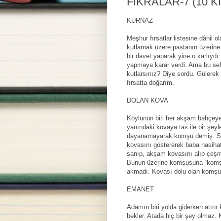
FIKRALAR-7 (10 Kı
KURNAZ
Meşhur fırsatlar listesine dâhil 
kutlamak üzere pastanın üzerine 
bir davet yaparak yine o karlıyd
yapmaya karar verdi. Ama bu sef
kutlarsınız? Diye sordu. Gülerek
fırsatta doğarım.
DOLAN KOVA
Köylünün biri her akşam bahçey
yanındaki kovaya tas ile bir şeyl
dayanamayarak komşu demiş. Se
kovasını göstererek baba nasihat
sanıp, akşam kovasını alıp çeş
Bunun üzerine komşusuna “komş
akmadı. Kovası dolu olan komşus
EMANET
Adamın biri yolda giderken atın
bekler. Atada hiç bir şey olmaz.