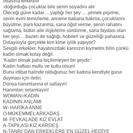
odasına terkedilir
-doğurduğu çocuklar bile senin soyadını alır
Öleceği güne kadar….yaptığı her şey ….yemek pişirme,
senin evini temizleme, annene babana bakma, çocuklarını
büyütme, para kazanma, sana öğüt verme, senin rahatını
sağlama, bütün aile ilişkilerini sürdürme, sana faydası olan
her şeyi….bazen de sağlığı, hobileri ve güzelliği pahasına.
Dolayısıyla gerçekte kim kime iyilik yapıyor?
Sevgili erkekler, hayatınızdaki karınızın kıymetini bilin çünkü
kadın olmak kolay değil.
‘Kadın olmak paha biçilemeyen bir şeydir:’
Kadın haftası mutlu ve kutlu olsun!
Bunu irtibat halinde olduğunuz her kadına kendiyle gurur
duyması için iletin.
Dünya hanımlarına el sallayın!
Hanımları selamlayın!
WOMAN=KADIN
KADININ ANLAMI
W- HARİKA ANNE
O-MÜKEMMEL ARKADAŞ
M- FEVKALADE KIZ EVLAT
A-TAPILASI KIZ KARDEŞ
N-TANRI’ DAN ERKEKLERE EN GÜZEL HEDİYE