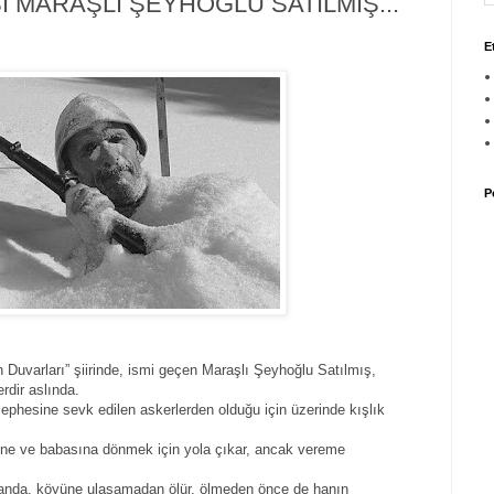
İ MARAŞLI ŞEYHOĞLU SATILMIŞ...
E
P
 Duvarları” şiirinde, ismi geçen Maraşlı Şeyhoğlu Satılmış,
rdir aslında.
hesine sevk edilen askerlerden olduğu için üzerinde kışlık
nne ve babasına dönmek için yola çıkar, ancak vereme
r handa, köyüne ulaşamadan ölür, ölmeden önce de hanın