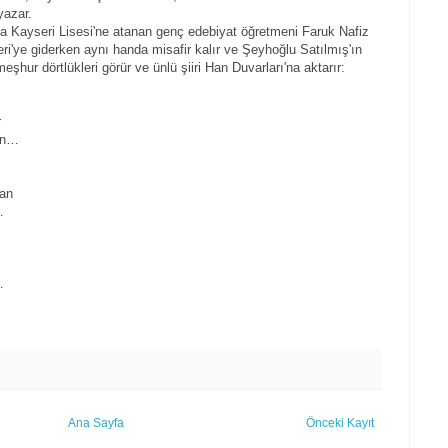
yazar.
da Kayseri Lisesi'ne atanan genç edebiyat öğretmeni Faruk Nafiz
ri'ye giderken aynı handa misafir kalır ve Şeyhoğlu Satılmış'ın
hur dörtlükleri görür ve ünlü şiiri Han Duvarları'na aktarır:
r
en…
dan
…
…
Ana Sayfa
Önceki Kayıt