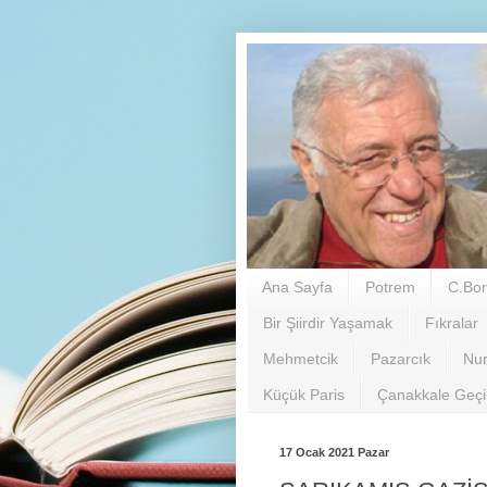
Ana Sayfa
Potrem
C.Bor
Bir Şiirdir Yaşamak
Fıkralar
Mehmetcik
Pazarcık
Nu
Küçük Paris
Çanakkale Geç
17 Ocak 2021 Pazar