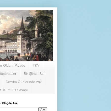
er Oldum Piyade
TKY
Düşünceler
Bir Şiirsin Sen
Devrim Günlerinde Aşk
al Kurtulus Savaşı
u Blogda Ara