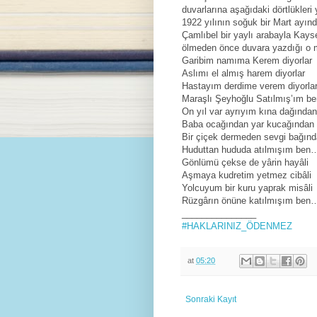
duvarlarına aşağıdaki dörtlükleri 
1922 yılının soğuk bir Mart ayın
Çamlıbel bir yaylı arabayla Kayse
ölmeden önce duvara yazdığı o meş
Garibim namıma Kerem diyorlar
Aslımı el almış harem diyorlar
Hastayım derdime verem diyorla
Maraşlı Şeyhoğlu Satılmış’ım b
On yıl var ayrıyım kına dağından
Baba ocağından yar kucağından
Bir çiçek dermeden sevgi bağın
Huduttan hududa atılmışım ben
Gönlümü çekse de yârin hayâli
Aşmaya kudretim yetmez cibâli
Yolcuyum bir kuru yaprak misâli
Rüzgârın önüne katılmışım ben
_______________
#HAKLARINIZ_ÖDENMEZ
at
05:20
Sonraki Kayıt