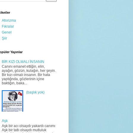
tiketler
Aforizma
Fıkralar
Genel
Şiir
opüler Yayınlar
BİR KIZI OLMALI İNSANIN
Canını emanet ettiğin, elin,
ayağın, gözün, kulağın, her şeyin.
Bir kızı olmalı insanın. Bir hata
yaptığnda, gözlerinin içine
baktığın, baka...
(başlık yok)
Aşk
Aşk bir acı olsaydı yakardı canımı
Aşk bir tatlı olsaydı mutluluk