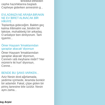
tereddüt etmeden
cephe hazırlıklarına başladı.
Cepheye giderken annesinin g...
EVLADINIZA NE ARABA BIRAKIN
NE EV İBRET ALINACAK BİR
HİKAYE
Toplantıya gideceğim. Baktım geç
kalma ihtimalim var, bindim bir
taksiye, muhabbetçi bir arkadaş.
O anlatıyor ben dinliyorum. Tam
işyerini...
Ömer Hayyam 'Irmaklarından
şaraplar akacak' diyorsun
Ömer Hayyam 'Irmaklarından
şaraplar akacak' diyorsun,
Cennet-i alâ meyhane midir? 'Her
mümin'e iki huri' diyorsun,
Cenne...
BENDE BU ŞANS VARKEN...
Aziz Nesin dost ağırlamada,
yedirme içirmede, ikramda bonkör
bir adamdır. Fakat, çöpe giden bir
pirinç tanesine bile üzülür. Nesin
aynı zama...
log Arşivi