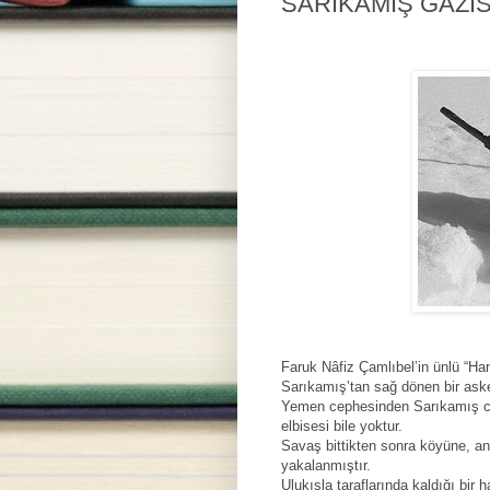
SARIKAMIŞ GAZİS
Faruk Nâfiz Çamlıbel’in ünlü “Han
Sarıkamış’tan sağ dönen bir aske
Yemen cephesinden Sarıkamış cep
elbisesi bile yoktur.
Savaş bittikten sonra köyüne, a
yakalanmıştır.
Ulukışla taraflarında kaldığı bi