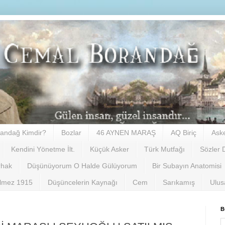
andağ Kimdir?
Bozlar
46 AYNEN MARAŞ
AQ Biriç
Ask
Kendini Yönetme İlt.
Küçük Asker
Türk Mutfağı
Sözler 
rhak
Düşünüyorum O Halde Gülüyorum
Bir Subayın Anatomisi
ilmez 1915
Düşüncelerin Kaynağı
Cem
Sarıkamış
Ulus
B