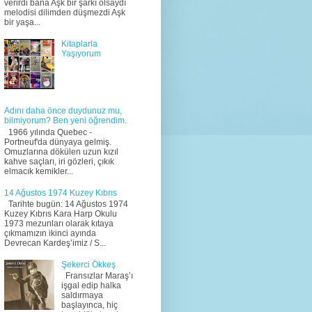
verirdi bana Aşk bir şarkı olsaydı
melodisi dilimden düşmezdi Aşk
bir yaşa...
Kitaplarla
Yaşıyorum
Adını daha önce duydunuz mu,
bilmiyorum? Ben yeni öğrendim.
1966 yılında Quebec -
Portneuf'da dünyaya gelmiş.
Omuzlarına dökülen uzun kızıl
kahve saçları, iri gözleri, çıkık
elmacık kemikler...
14 Ağustos 1974 Kuzey Kıbrıs
Tarihte bugün: 14 Ağustos 1974
Kuzey Kıbrıs Kara Harp Okulu
1973 mezunları olarak kıtaya
çıkmamızın ikinci ayında
Devrecan Kardeş’imiz / S...
Şekerci Ökkeş
Fransızlar Maraş’ı
işgal edip halka
saldırmaya
başlayınca, hiç