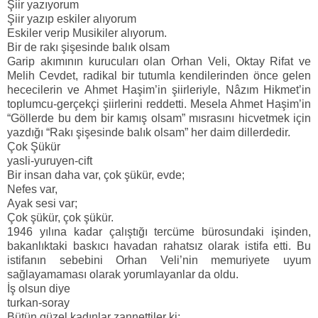
Şiir yazıyorum
Şiir yazıp eskiler alıyorum
Eskiler verip Musikiler alıyorum.
Bir de rakı şişesinde balık olsam
Garip akımının kurucuları olan Orhan Veli, Oktay Rifat ve
Melih Cevdet, radikal bir tutumla kendilerinden önce gelen
hececilerin ve Ahmet Haşim’in şiirleriyle, Nâzım Hikmet’in
toplumcu-gerçekçi şiirlerini reddetti. Mesela Ahmet Haşim’in
“Göllerde bu dem bir kamış olsam” mısrasını hicvetmek için
yazdığı “Rakı şişesinde balık olsam” her daim dillerdedir.
Çok Şükür
yasli-yuruyen-cift
Bir insan daha var, çok şükür, evde;
Nefes var,
Ayak sesi var;
Çok şükür, çok şükür.
1946 yılına kadar çalıştığı tercüme bürosundaki işinden,
bakanlıktaki baskıcı havadan rahatsız olarak istifa etti. Bu
istifanın sebebini Orhan Veli’nin memuriyete uyum
sağlayamaması olarak yorumlayanlar da oldu.
İş olsun diye
turkan-soray
Bütün güzel kadınlar zannettiler ki;