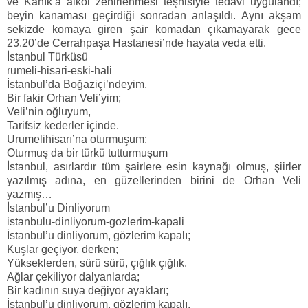
ve Kanık’a alkol zehirlenmesi teşhisiyle tedavi uygulandı;
beyin kanaması geçirdiği sonradan anlaşıldı. Aynı akşam
sekizde komaya giren şair komadan çıkamayarak gece
23.20’de Cerrahpaşa Hastanesi’nde hayata veda etti.
İstanbul Türküsü
rumeli-hisari-eski-hali
İstanbul’da Boğaziçi’ndeyim,
Bir fakir Orhan Veli’yim;
Veli’nin oğluyum,
Tarifsiz kederler içinde.
Urumelihisarı’na oturmuşum;
Oturmuş da bir türkü tutturmuşum
İstanbul, asırlardır tüm şairlere esin kaynağı olmuş, şiirler
yazılmış adına, en güzellerinden birini de Orhan Veli
yazmış…
İstanbul’u Dinliyorum
istanbulu-dinliyorum-gozlerim-kapali
İstanbul’u dinliyorum, gözlerim kapalı;
Kuşlar geçiyor, derken;
Yükseklerden, sürü sürü, çığlık çığlık.
Ağlar çekiliyor dalyanlarda;
Bir kadının suya değiyor ayakları;
İstanbul’u dinliyorum, gözlerim kapalı.