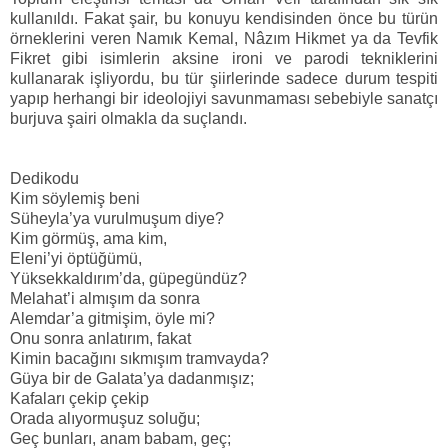
kullanıldı. Fakat şair, bu konuyu kendisinden önce bu türün
örneklerini veren Namık Kemal, Nâzım Hikmet ya da Tevfik
Fikret gibi isimlerin aksine ironi ve parodi tekniklerini
kullanarak işliyordu, bu tür şiirlerinde sadece durum tespiti
yapıp herhangi bir ideolojiyi savunmaması sebebiyle sanatçı
burjuva şairi olmakla da suçlandı.
Dedikodu
Kim söylemiş beni
Süheyla’ya vurulmuşum diye?
Kim görmüş, ama kim,
Eleni’yi öptüğümü,
Yüksekkaldırım’da, güpegündüz?
Melahat’i almışım da sonra
Alemdar’a gitmişim, öyle mi?
Onu sonra anlatırım, fakat
Kimin bacağını sıkmışım tramvayda?
Güya bir de Galata’ya dadanmışız;
Kafaları çekip çekip
Orada alıyormuşuz soluğu;
Geç bunları, anam babam, geç;