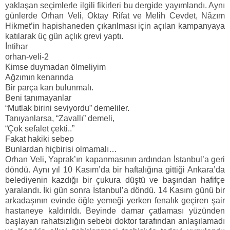
yaklaşan seçimlerle ilgili fikirleri bu dergide yayımlandı. Aynı
günlerde Orhan Veli, Oktay Rifat ve Melih Cevdet, Nâzım
Hikmet’in hapishaneden çıkarılması için açılan kampanyaya
katılarak üç gün açlık grevi yaptı.
İntihar
orhan-veli-2
Kimse duymadan ölmeliyim
Ağzımın kenarında
Bir parça kan bulunmalı.
Beni tanımayanlar
“Mutlak birini seviyordu” demeliler.
Tanıyanlarsa, “Zavallı” demeli,
“Çok sefalet çekti..”
Fakat hakiki sebep
Bunlardan hiçbirisi olmamalı…
Orhan Veli, Yaprak’ın kapanmasının ardından İstanbul’a geri
döndü. Aynı yıl 10 Kasım’da bir haftalığına gittiği Ankara’da
belediyenin kazdığı bir çukura düştü ve başından hafifçe
yaralandı. İki gün sonra İstanbul’a döndü. 14 Kasım günü bir
arkadaşının evinde öğle yemeği yerken fenalık geçiren şair
hastaneye kaldırıldı. Beyinde damar çatlaması yüzünden
başlayan rahatsızlığın sebebi doktor tarafından anlaşılamadı