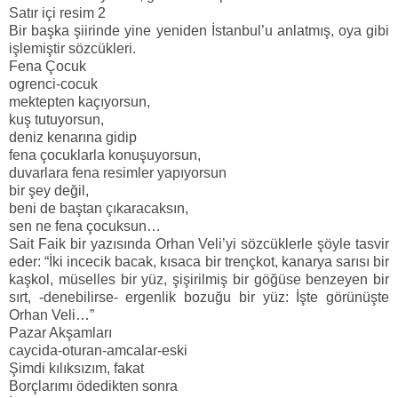
Satır içi resim 2
Bir başka şiirinde yine yeniden İstanbul’u anlatmış, oya gibi
işlemiştir sözcükleri.
Fena Çocuk
ogrenci-cocuk
mektepten kaçıyorsun,
kuş tutuyorsun,
deniz kenarına gidip
fena çocuklarla konuşuyorsun,
duvarlara fena resimler yapıyorsun
bir şey değil,
beni de baştan çıkaracaksın,
sen ne fena çocuksun…
Sait Faik bir yazısında Orhan Veli’yi sözcüklerle şöyle tasvir
eder: “İki incecik bacak, kısaca bir trençkot, kanarya sarısı bir
kaşkol, müselles bir yüz, şişirilmiş bir göğüse benzeyen bir
sırt, -denebilirse- ergenlik bozuğu bir yüz: İşte görünüşte
Orhan Veli…”
Pazar Akşamları
caycida-oturan-amcalar-eski
Şimdi kılıksızım, fakat
Borçlarımı ödedikten sonra