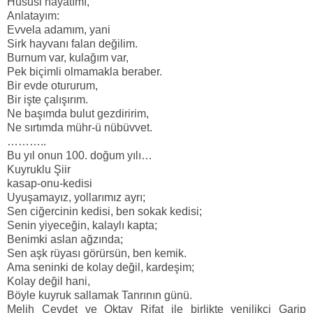
Hususi hayatımı,
Anlatayım:
Evvela adamım, yani
Sirk hayvanı falan değilim.
Burnum var, kulağım var,
Pek biçimli olmamakla beraber.
Bir evde otururum,
Bir işte çalışırım.
Ne başımda bulut gezdiririm,
Ne sırtımda mühr-ü nübüvvet.
………..
Bu yıl onun 100. doğum yılı…
Kuyruklu Şiir
kasap-onu-kedisi
Uyuşamayız, yollarımız ayrı;
Sen ciğercinin kedisi, ben sokak kedisi;
Senin yiyeceğin, kalaylı kapta;
Benimki aslan ağzında;
Sen aşk rüyası görürsün, ben kemik.
Ama seninki de kolay değil, kardeşim;
Kolay değil hani,
Böyle kuyruk sallamak Tanrının günü.
Melih Cevdet ve Oktay Rifat ile birlikte yenilikçi Garip