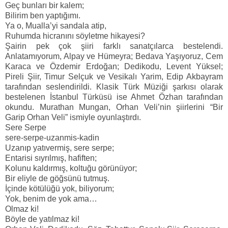
Geç bunları bir kalem;
Bilirim ben yaptığımı.
Ya o, Mualla’yi sandala atip,
Ruhumda hicranını söyletme hikayesi?
Şairin pek çok şiiri farklı sanatçılarca bestelendi.
Anlatamıyorum, Alpay ve Hümeyra; Bedava Yaşıyoruz, Cem
Karaca ve Özdemir Erdoğan; Dedikodu, Levent Yüksel;
Pireli Şiir, Timur Selçuk ve Vesikalı Yarim, Edip Akbayram
tarafından seslendirildi. Klasik Türk Müziği şarkısı olarak
bestelenen İstanbul Türküsü ise Ahmet Özhan tarafından
okundu. Murathan Mungan, Orhan Veli’nin şiirlerini “Bir
Garip Orhan Veli” ismiyle oyunlaştırdı.
Sere Serpe
sere-serpe-uzanmis-kadin
Uzanıp yatıvermiş, sere serpe;
Entarisi sıyrılmış, hafiften;
Kolunu kaldırmış, koltuğu görünüyor;
Bir eliyle de göğsünü tutmuş.
İçinde kötülüğü yok, biliyorum;
Yok, benim de yok ama…
Olmaz ki!
Böyle de yatılmaz ki!