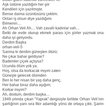
Aşk üstüne yazdığım her şiir
Kendileri için yazılmıştır.
Bense daima üzüntüsünü çektim.
Onları iş olsun diye yazdığımı
Bilmenin…
Ah Orhan Veli Ah… Vah zavallı kadınlar vah…
Belki de evde oturup ekmek parası için şiirler yazmak ona
daha iyi geliyordu.
Derdim Başka
orhan-veli-5
Sanma ki derdim güneşten ötürü;
Ne çıkar bahar geldiyse?
Bademler çiçek açtıysa?
Ucunda ölüm yok ya.
Hoş, olsa da korkacak mıyım zaten
Güneşle gelecek ölümden
Ben ki her nisan bir yaş daha genç,
Her bahar biraz daha aşığım;
Korkar mıyım?
Ah, dostum, derdim başka…
1949 yılında çıkan “Yaprak” dergisiyle birlikte Orhan Veli’nin
şairliğinin yanı sıra fikir adamlığı yönü de ortaya çıktı. Şairin