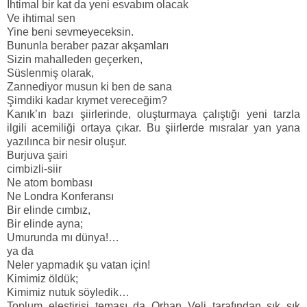
İhtimal bir kat da yeni esvabım olacak
Ve ihtimal sen
Yine beni sevmeyeceksin.
Bununla beraber pazar akşamları
Sizin mahalleden geçerken,
Süslenmiş olarak,
Zannediyor musun ki ben de sana
Şimdiki kadar kıymet vereceğim?
Kanık’ın bazı şiirlerinde, oluşturmaya çalıştığı yeni tarzla
ilgili acemiliği ortaya çıkar. Bu şiirlerde mısralar yan yana
yazılınca bir nesir oluşur.
Burjuva şairi
cimbizli-siir
Ne atom bombası
Ne Londra Konferansı
Bir elinde cımbız,
Bir elinde ayna;
Umurunda mı dünya!…
ya da
Neler yapmadık şu vatan için!
Kimimiz öldük;
Kimimiz nutuk söyledik…
Toplum eleştirisi teması da Orhan Veli tarafından sık sık