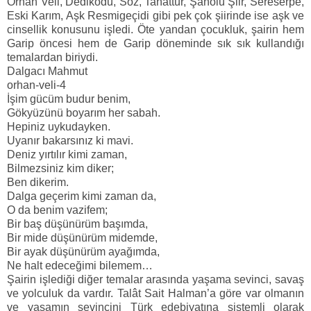
Orhan Veli, Dedikodu, Söz, Tahattur, Şanolu Şiir, Sereserpe,
Eski Karım, Aşk Resmigeçidi gibi pek çok şiirinde ise aşk ve
cinsellik konusunu işledi. Öte yandan çocukluk, şairin hem
Garip öncesi hem de Garip döneminde sık sık kullandığı
temalardan biriydi.
Dalgacı Mahmut
orhan-veli-4
İşim gücüm budur benim,
Gökyüzünü boyarım her sabah.
Hepiniz uykudayken.
Uyanır bakarsınız ki mavi.
Deniz yırtılır kimi zaman,
Bilmezsiniz kim diker;
Ben dikerim.
Dalga geçerim kimi zaman da,
O da benim vazifem;
Bir baş düşünürüm başımda,
Bir mide düşünürüm midemde,
Bir ayak düşünürüm ayağımda,
Ne halt edeceğimi bilemem…
Şairin işlediği diğer temalar arasında yaşama sevinci, savaş
ve yolculuk da vardır. Talât Sait Halman’a göre var olmanın
ve yaşamın sevincini Türk edebiyatına sistemli olarak