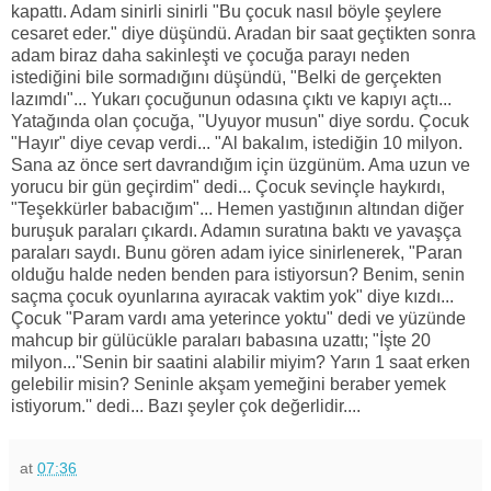
kapattı. Adam sinirli sinirli "Bu çocuk nasıl böyle şeylere
cesaret eder." diye düşündü. Aradan bir saat geçtikten sonra
adam biraz daha sakinleşti ve çocuğa parayı neden
istediğini bile sormadığını düşündü, "Belki de gerçekten
lazımdı"... Yukarı çocuğunun odasına çıktı ve kapıyı açtı...
Yatağında olan çocuğa, "Uyuyor musun" diye sordu. Çocuk
"Hayır" diye cevap verdi... "Al bakalım, istediğin 10 milyon.
Sana az önce sert davrandığım için üzgünüm. Ama uzun ve
yorucu bir gün geçirdim" dedi... Çocuk sevinçle haykırdı,
"Teşekkürler babacığım"... Hemen yastığının altından diğer
buruşuk paraları çıkardı. Adamın suratına baktı ve yavaşça
paraları saydı. Bunu gören adam iyice sinirlenerek, "Paran
olduğu halde neden benden para istiyorsun? Benim, senin
saçma çocuk oyunlarına ayıracak vaktim yok" diye kızdı...
Çocuk "Param vardı ama yeterince yoktu" dedi ve yüzünde
mahcup bir gülücükle paraları babasına uzattı; "İşte 20
milyon...''Senin bir saatini alabilir miyim? Yarın 1 saat erken
gelebilir misin? Seninle akşam yemeğini beraber yemek
istiyorum.'' dedi... Bazı şeyler çok değerlidir....
at
07:36