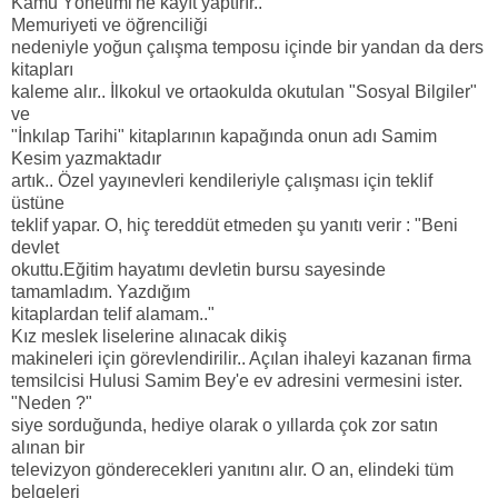
Kamu Yönetimi'ne kayıt yaptırır..
Memuriyeti ve öğrenciliği
nedeniyle yoğun çalışma temposu içinde bir yandan da ders
kitapları
kaleme alır.. İlkokul ve ortaokulda okutulan "Sosyal Bilgiler"
ve
"İnkılap Tarihi" kitaplarının kapağında onun adı Samim
Kesim yazmaktadır
artık.. Özel yayınevleri kendileriyle çalışması için teklif
üstüne
teklif yapar. O, hiç tereddüt etmeden şu yanıtı verir : "Beni
devlet
okuttu.Eğitim hayatımı devletin bursu sayesinde
tamamladım. Yazdığım
kitaplardan telif alamam.."
Kız meslek liselerine alınacak dikiş
makineleri için görevlendirilir.. Açılan ihaleyi kazanan firma
temsilcisi Hulusi Samim Bey'e ev adresini vermesini ister.
"Neden ?"
siye sorduğunda, hediye olarak o yıllarda çok zor satın
alınan bir
televizyon gönderecekleri yanıtını alır. O an, elindeki tüm
belgeleri