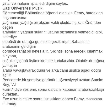
yırtar ve ihalenin iptal edildiğini söyler..
Gazi Üniversitesi Müzik
Öğretmenliği Bölümünde öğrenci olan kızı Feray, bardaktan
boşanırcasına
yağmurun yağdığı bir akşam vakti okuldan çıkar.. Önünden
geçen
arabaların yağmur sularını üstüne sıçratması yetmediği gibi,
belediye
otobüsü de durağa gelmekte gecikmiştir. Babasının
arabasının geldiğini
görünce rahat bir nefes alır.. Sıkıntısı sona erecek, ıslanmak
bir yana,
soğuk kış günü üşümekten de kurtulacaktır. Otobüs durağına
yanaşan
araba yavaşlayarak durur ve arka camı usulca aşağı doğru
açılır.
Pencerede bir şemsiye görünür !.. Şemsiyeyi uzatan Samim
Bey, "Al
kızım," diye seslenir, sonra da camı kapanan araba uzaklaşır
duraktan..
Eve uzun bir süre sonra, sırılsıklam dönen Feray, masasına
oturmuş