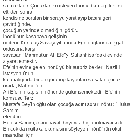
satmaktadır. Çocuktan su isteyen İnönü, bardağı teslim
ettikten sonra
kendisine sorulan bir soruyu yanıtlayıp başını geri
çevirdiğinde,
çocuğun yerinde olmadığını görür..
İnönü'nün kasabaya gelişinin
nedeni, Kurtuluş Savaşı yıllarında Ege dağlarında işgal
ordusuna karşı
savaşan "Mahmut'un Ali Efe"yi Sultanhisar'daki evinde
ziyaret etmektir.
Efe'nin evine gelen İnönü'yü bir sürpriz bekler ; Nazilli
İstasyonu'nun
kalabalığında bir an görünüp kaybolan su satan çocuk
orada, Mahmut'un
Ali Efe'nin kapısının önünde gülümsemektedir. Efe'nin
komşusu Terzi
Mustafa Bey'in oğlu olan çocuğa adını sorar İnönü : "Hulusi
Samim,
efendim."
Hulusi Samim, o anı hayatı boyunca hiç unutmayacaktır...
En çok da mutlaka okumasını söyleyen İnönü'nün okul
masrafları için