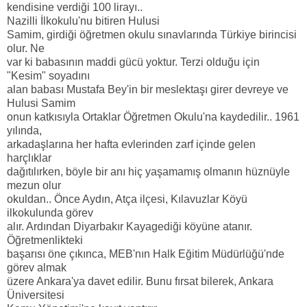
kendisine verdiği 100 lirayı..
Nazilli İlkokulu'nu bitiren Hulusi
Samim, girdiği öğretmen okulu sınavlarında Türkiye birincisi
olur. Ne
var ki babasının maddi gücü yoktur. Terzi olduğu için
"Kesim" soyadını
alan babası Mustafa Bey'in bir meslektaşı girer devreye ve
Hulusi Samim
onun katkısıyla Ortaklar Öğretmen Okulu'na kaydedilir.. 1961
yılında,
arkadaşlarına her hafta evlerinden zarf içinde gelen
harçlıklar
dağıtılırken, böyle bir anı hiç yaşamamış olmanın hüznüyle
mezun olur
okuldan.. Önce Aydın, Atça ilçesi, Kılavuzlar Köyü
ilkokulunda görev
alır. Ardından Diyarbakır Kayagediği köyüne atanır.
Öğretmenlikteki
başarısı öne çıkınca, MEB'nın Halk Eğitim Müdürlüğü'nde
görev almak
üzere Ankara'ya davet edilir. Bunu fırsat bilerek, Ankara
Üniversitesi