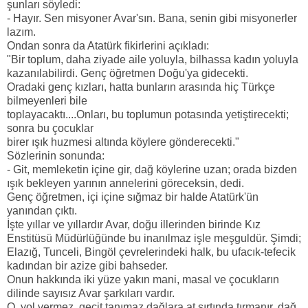
şunları söyledi:
- Hayır. Sen misyoner Avar'sın. Bana, senin gibi misyonerler
lazım.
Ondan sonra da Atatürk fikirlerini açıkladı:
"Bir toplum, daha ziyade aile yoluyla, bilhassa kadın yoluyla
kazanılabilirdi. Genç öğretmen Doğu'ya gidecekti.
Oradaki genç kızları, hatta bunların arasında hiç Türkçe
bilmeyenleri bile
toplayacaktı....Onları, bu toplumun potasında yetiştirecekti;
sonra bu çocuklar
birer ışık huzmesi altında köylere gönderecekti."
Sözlerinin sonunda:
- Git, memleketin içine gir, dağ köylerine uzan; orada bizden
ışık bekleyen yarının annelerini göreceksin, dedi.
Genç öğretmen, içi içine sığmaz bir halde Atatürk'ün
yanından çıktı.
İşte yıllar ve yıllardır Avar, doğu illerinden birinde Kız
Enstitüsü Müdürlüğünde bu inanılmaz işle meşguldür. Şimdi;
Elazığ, Tunceli, Bingöl çevrelerindeki halk, bu ufacık-tefecik
kadından bir azize gibi bahseder.
Onun hakkında iki yüze yakın mani, masal ve çocukların
dilinde sayısız Avar şarkıları vardır.
O, yol vermez, geçit tanımaz dağlara at sırtında tırmanır, dağ