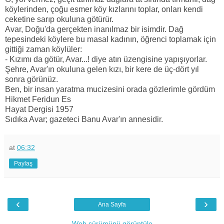
köylerinden, çoğu esmer köy kızlarını toplar, onları kendi
ceketine sarıp okuluna götürür.
Avar, Doğu'da gerçekten inanılmaz bir isimdir. Dağ
tepesindeki köylere bu masal kadının, öğrenci toplamak için
gittiği zaman köylüler:
- Kızımı da götür, Avar...! diye atın üzengisine yapışıyorlar.
Şehre, Avar'ın okuluna gelen kızı, bir kere de üç-dört yıl
sonra görünüz.
Ben, bir insan yaratma mucizesini orada gözlerimle gördüm
Hikmet Feridun Es
Hayat Dergisi 1957
Sıdıka Avar; gazeteci Banu Avar'ın annesidir.
at
06:32
Paylaş
‹
›
Ana Sayfa
Web sürümünü görüntüle