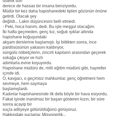
üstelik son
derece de hassas bir insana benziyordu.
Müdür bir kez daha hapishanedeki tipleri gözünün önüne
getirdi. Olacak şey
değildi... Lakin düşüncesini belli etmedi.
- Peki, hoca hanım, dedi. Bu işle meşgul olacağım.
İki hafta geçmeden, genç kız, soğuk ışıklar altında
hapishane koğuşundaki
akşam derslerine başlamıştı. İşi bittikten sonra, ince
pardösüsünün yakasını kaldırıyor,
süngülü nöbetçilerin, zincirli kapıların arasından geçerek
sokağa çıkıyor ve hızlı
adımlarla evine koşuyordu.
Hapishane müdürü de, milli eğitim müdürü gibi, hayretler
içinde idi.
O, kavgacı, o geçimsiz mahkumlar, genç öğretmeni hem
sevmeye, hem saymaya
başlamışlardı.
Kadınlar hapishanesinde ilk defa böyle bir hava esiyordu.
Fakat işinde inanılmaz bir başarı gösteren kızın, bir süre
sonra acayip bir
suçla adliyeye götürüldüğünü görüyoruz.
Hakkındaki suçlama: Misyonerlik...