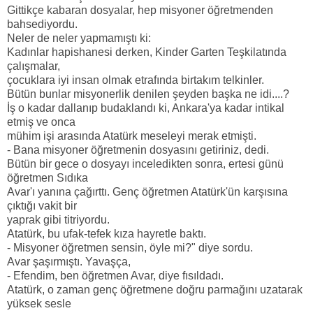
Gittikçe kabaran dosyalar, hep misyoner öğretmenden
bahsediyordu.
Neler de neler yapmamıştı ki:
Kadınlar hapishanesi derken, Kinder Garten Teşkilatında
çalışmalar,
çocuklara iyi insan olmak etrafında birtakım telkinler.
Bütün bunlar misyonerlik denilen şeyden başka ne idi....?
İş o kadar dallanıp budaklandı ki, Ankara'ya kadar intikal
etmiş ve onca
mühim işi arasında Atatürk meseleyi merak etmişti.
- Bana misyoner öğretmenin dosyasını getiriniz, dedi.
Bütün bir gece o dosyayı inceledikten sonra, ertesi günü
öğretmen Sıdıka
Avar'ı yanına çağırttı. Genç öğretmen Atatürk'ün karşısına
çıktığı vakit bir
yaprak gibi titriyordu.
Atatürk, bu ufak-tefek kıza hayretle baktı.
- Misyoner öğretmen sensin, öyle mi?" diye sordu.
Avar şaşırmıştı. Yavaşça,
- Efendim, ben öğretmen Avar, diye fısıldadı.
Atatürk, o zaman genç öğretmene doğru parmağını uzatarak
yüksek sesle