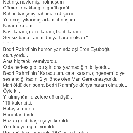
Netmiş, neylemiş, nolmuşum
Cömert ırmaklar gibi gürül gürül
Bahtın karışmış bahtıma çok şükür.
Yunmuş, yıkanmış adam olmuşum
Karam, karam
Kaşı karam, gözü karam, bahtı karam..
Sensiz bana canım dünya haram olsun."
*. *. *
Bedri Rahmi'nin hemen yanında eşi Eren Eyüboğlu
oturuyordu..
Ama hiç tepki vermiyordu..
O da herkes gibi bu şiiri ona yazmadığını biliyordu..
Bedri Rahmi'nin "Karadutum, çatal karam, çingenem" diye
seslendiği kadın, 2 yıl önce ölen Mari Gerekmezyan'dı..
Mari öldükten sonra Bedri Rahmi'ye dünya haram olmuştu..
Öyle ki..
Yıkılmışlığını dizelere dökmüştü..
"Türküler bitti,
Halaylar durdu,
Horonlar durdu..
Hüzün geldi başköşeye kuruldu,
Yoruldu yüreğim, yoruldu."
Bedri Rahmi Eyüpoğlu 1975 yılında öldü..