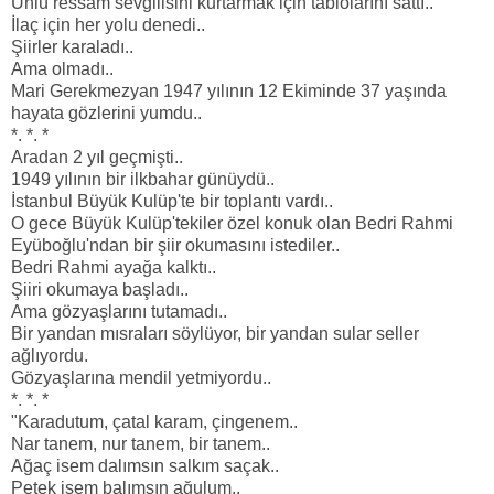
Ünlü ressam sevgilisini kurtarmak için tablolarını sattı..
İlaç için her yolu denedi..
Şiirler karaladı..
Ama olmadı..
Mari Gerekmezyan 1947 yılının 12 Ekiminde 37 yaşında
hayata gözlerini yumdu..
*. *. *
Aradan 2 yıl geçmişti..
1949 yılının bir ilkbahar günüydü..
İstanbul Büyük Kulüp'te bir toplantı vardı..
O gece Büyük Kulüp'tekiler özel konuk olan Bedri Rahmi
Eyüboğlu'ndan bir şiir okumasını istediler..
Bedri Rahmi ayağa kalktı..
Şiiri okumaya başladı..
Ama gözyaşlarını tutamadı..
Bir yandan mısraları söylüyor, bir yandan sular seller
ağlıyordu.
Gözyaşlarına mendil yetmiyordu..
*. *. *
"Karadutum, çatal karam, çingenem..
Nar tanem, nur tanem, bir tanem..
Ağaç isem dalımsın salkım saçak..
Petek isem balımsın ağulum..