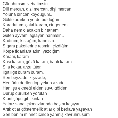
Günahımsın, vebalimsin.
Dili mercan, dizi mercan, dişi mercan..
Yoluna bir can koyduğum..
Gökte ararken yerde bulduğum..
Karadutum, çatal karam, çingenem..
Daha nem olacaktın bir tanem..
Gülen ayvam, ağlayan narımsın..
Kadınım, kısrağım, karımsın.
Sigara paketlerine resmini çizdiğim,
Körpe fidanlara adını yazdığım,
Karam, karam
Kaşı karam, gözü karam, bahtı karam.
Sıla kokar, arzu tüter,
Ilgıt ılgıt buram buram.
Ben beyzade, kişizade,
Her türlü dertten top yekun azade..
Hani şu ekmeği elden suyu gölden.
Durup dururken yorulan
Kibrit çöpü gibi kırılan
Yalnız sanat çıkmazlarında başını kaşıyan
Artık otlar göstermelik atlar gibi bedava yaşayan
Sen benim mihnet içinde yanmış kavrulmuşum