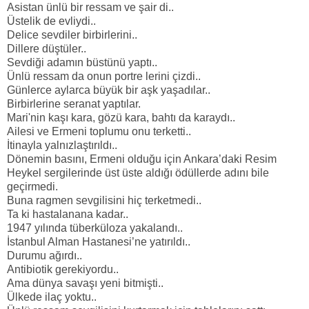
Asistan ünlü bir ressam ve şair di..
Üstelik de evliydi..
Delice sevdiler birbirlerini..
Dillere düştüler..
Sevdiği adamın büstünü yaptı..
Ünlü ressam da onun portre lerini çizdi..
Günlerce aylarca büyük bir aşk yaşadılar..
Birbirlerine seranat yaptılar.
Mari'nin kaşı kara, gözü kara, bahtı da karaydı..
Ailesi ve Ermeni toplumu onu terketti..
İtinayla yalnızlaştırıldı..
Dönemin basını, Ermeni olduğu için Ankara’daki Resim
Heykel sergilerinde üst üste aldığı ödüllerde adını bile
geçirmedi.
Buna ragmen sevgilisini hiç terketmedi..
Ta ki hastalanana kadar..
1947 yılında tüberküloza yakalandı..
İstanbul Alman Hastanesi’ne yatırıldı..
Durumu ağırdı..
Antibiotik gerekiyordu..
Ama dünya savaşı yeni bitmişti..
Ülkede ilaç yoktu..