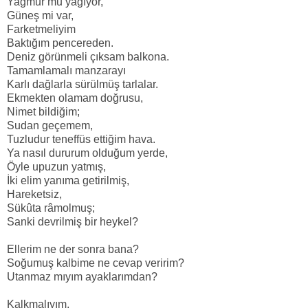
Yağmur mu yağıyor,
Güneş mi var,
Farketmeliyim
Baktığım pencereden.
Deniz görünmeli çıksam balkona.
Tamamlamalı manzarayı
Karlı dağlarla sürülmüş tarlalar.
Ekmekten olamam doğrusu,
Nimet bildiğim;
Sudan geçemem,
Tuzludur teneffüs ettiğim hava.
Ya nasıl dururum olduğum yerde,
Öyle upuzun yatmış,
İki elim yanıma getirilmiş,
Hareketsiz,
Sükûta râmolmuş;
Sanki devrilmiş bir heykel?
Ellerim ne der sonra bana?
Soğumuş kalbime ne cevap veririm?
Utanmaz mıyım ayaklarımdan?
Kalkmalıyım,