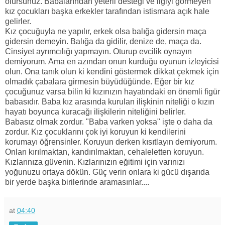
olursunuz. Babalarından yeterli desteği ve ilgiyi görmeyen
kız çocukları başka erkekler tarafından istismara açık hale
gelirler.
Kız çocuğuyla ne yapılır, erkek olsa balığa gidersin maça
gidersin demeyin. Balığa da gidilir, denize de, maça da.
Cinsiyet ayrımcılığı yapmayın. Oturup evcilik oynayın
demiyorum. Ama en azından onun kurduğu oyunun izleyicisi
olun. Ona tanık olun ki kendini göstermek dikkat çekmek için
olmadık çabalara girmesin büyüdüğünde. Eğer bir kız
çocuğunuz varsa bilin ki kızınızın hayatındaki en önemli figür
babasıdır. Baba kız arasında kurulan ilişkinin niteliği o kızın
hayatı boyunca kuracağı ilişkilerin niteliğini belirler.
Babasız olmak zordur. "Baba varken yoksa" işte o daha da
zordur. Kız çocuklarını çok iyi koruyun ki kendilerini
korumayı öğrensinler. Koruyun derken kısıtlayın demiyorum.
Onları kırılmaktan, kandırılmaktan, cehaleletten koruyun.
Kızlarınıza güvenin. Kızlarınızın eğitimi için varınızı
yoğunuzu ortaya dökün. Güç verin onlara ki gücü dışarıda
bir yerde başka birilerinde aramasınlar....
at
04:40