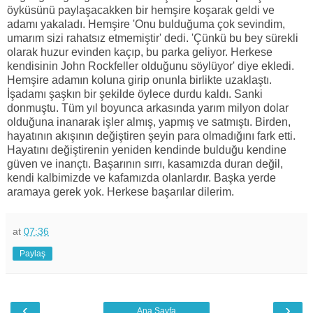
öyküsünü paylaşacakken bir hemşire koşarak geldi ve
adamı yakaladı. Hemşire 'Onu bulduğuma çok sevindim,
umarım sizi rahatsız etmemiştir' dedi. 'Çünkü bu bey sürekli
olarak huzur evinden kaçıp, bu parka geliyor. Herkese
kendisinin John Rockfeller olduğunu söylüyor' diye ekledi.
Hemşire adamın koluna girip onunla birlikte uzaklaştı.
İşadamı şaşkın bir şekilde öylece durdu kaldı. Sanki
donmuştu. Tüm yıl boyunca arkasında yarım milyon dolar
olduğuna inanarak işler almış, yapmış ve satmıştı. Birden,
hayatının akışının değiştiren şeyin para olmadığını fark etti.
Hayatını değiştirenin yeniden kendinde bulduğu kendine
güven ve inançtı. Başarının sırrı, kasamızda duran değil,
kendi kalbimizde ve kafamızda olanlardır. Başka yerde
aramaya gerek yok. Herkese başarılar dilerim.
at
07:36
Paylaş
‹
›
Ana Sayfa