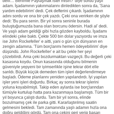
belli… Benimle Paylaşmak ister misin?' diye sordu yaşlı
adam. İşadamının yakınmalarını dinledikten sonra da, 'Sana
yardım edebilirim' dedi. Çek defterini çıkardı. İşadamının
adını sordu ve ona bir çek yazdı. Çeki ona verirken de şöyle
dedi: 'Bu para senin. Bir yıl sonra seninle burada
buluştuğumuzda bana olan borcunu ödersin. Hadi al' dedi.
Ve yaşlı adam geldiği gibi hızla gözden kayboldu. İşadamı
elindeki çeke baktı. Çekte 500 bin dolar yazıyordu ve imza
ise John Rockefeller' e aitti, yani o gün için dünyanın en
zengin adamına. 'Tüm borçlarımı hemen ödeyebilirim' diye
düşündü. John Rockefeller' e ait bu çekle her şeyi
çözebilirdi. Ama çeki bozdurmaktan vazgeçti. Bu değerli çeki
kasasına koydu. Onun kasasında olduğunu bilmenin
güveniyle yepyeni bir iyimserlikle işine tekrar dört elle
sarıldı. Büyük küçük demeden tüm işleri değerlendirmeye
başladı. Ödeme planlarını yeniden yapılandırdı. İyi yapılan
işler yeni işleri doğurdu. Birkaç ay sonra tekrar işlerini
yoluna koyabilmişti. Takip eden aylarda ise borçlarından
tümüyle kurtulup hatta para kazanmaya başlamıştı. Tüm bir
yıl boyunca çalıştı durdu. Tam bir yıl sonra, elinde
bozulmamış çek ile parka gitti. Kararlaştırılmış saatin
gelmesini bekledi. Tam zamanında yaşlı adamın hızla ona
doğru geldiğini gördü. Tam ona çekini geri verip başarı