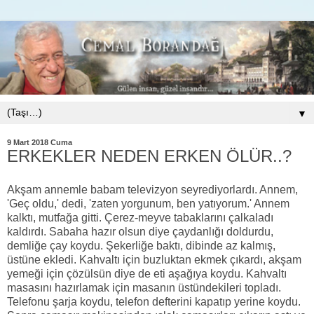
▼
9 Mart 2018 Cuma
ERKEKLER NEDEN ERKEN ÖLÜR..?
Akşam annemle babam televizyon seyrediyorlardı. Annem,
'Geç oldu,' dedi, 'zaten yorgunum, ben yatıyorum.' Annem
kalktı, mutfağa gitti. Çerez-meyve tabaklarını çalkaladı
kaldırdı. Sabaha hazır olsun diye çaydanlığı doldurdu,
demliğe çay koydu. Şekerliğe baktı, dibinde az kalmış,
üstüne ekledi. Kahvaltı için buzluktan ekmek çıkardı, akşam
yemeği için çözülsün diye de eti aşağıya koydu. Kahvaltı
masasını hazırlamak için masanın üstündekileri topladı.
Telefonu şarja koydu, telefon defterini kapatıp yerine koydu.