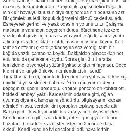
Sonra çamaşır makinesinden ıslak çamaşırları çıkarıp astı ve
makineyi tekrar doldurdu. Banyodaki çöp sepetini boşalttı.
Islak bir havluyu kurusun diye duş perdesinin borusuna astı.
Bir gömlek ütüledi, kopuk düğmesini dikti.Çiçekleri suladı.
Esneyerek gerindi ve yatak odasının yolunu tuttu. Çalışma
masasının yanından geçerken durdu, öğretmene tezkere
yazdı, okul gezisi için para sayıp ayırdı, eğildi, sandalyenin
altına girmiş ders kitabını aldı, masanın üstüne koydu. Kek
tarifleri defterini çıkardı,arkadaşına söz verdiği tarifi bir
kağıda yazdı, çantasına koydu. Bakkaldan alınacakları not
etti, notu da çantasına koydu. Sonra gitti, 3'ü 1 arada
temizleme losyonuyla yüzünü yıkadı,dişlerini fırçaladı. Gece
kremini ve kırışık önleyici nemlendiricisini sürdü.
Tırnaklarına baktı, törpüledi. İçeriden 'sen yatmaya gitmemiş
mıydın' diye seslenen babama 'şimdi gidiyorum' deyip
köpeğin su kabını doldurdu. Kapıları pencereleri kontrol etti,
holdeki lambayı yaktı. Kardeşimin odasına gitti, oğlan
uyumuş diyerek, lambasını söndürdü, bilgisayarını kapattı,
gömleğini astı, yerdeki kirli çorapları toplayıp sepete attı.
Bana geldi, 'haydi yat artık, biraz da yarın çalışırsın,' dedi.
Kendi odasına gitti, saati kurdu, ertesi gün giyeceklerini
hazırladı. 6 maddelik acil işler listesine 3 madde daha
ekledi. Kendi kendine iyi geceler diledi, hayallerinin