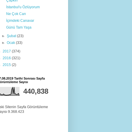
Çapkın
İstanbul'u Özlüyorum
Ne Çok Can
İçimdeki Canavar
Günü Tam Yaşa
►
Şubat
(23)
►
Ocak
(33)
►
2017
(374)
►
2016
(321)
►
2015
(2)
7.08.2019 Tarihi Sonrası Sayfa
örüntüleme Sayısı
440,838
ski Sitenin Sayfa Görüntüleme
ayısı 9.368.423