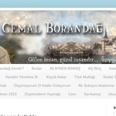
andağ Kimdir?
Bozlar
46 AYNEN MARAŞ
AQ Biriç
Ask
Kendini Yönetme İlt.
Küçük Asker
Türk Mutfağı
Sözler 
rhak
Düşünüyorum O Halde Gülüyorum
Bir Subayın Anatomisi
ilmez 1915
Düşüncelerin Kaynağı
Cem
Sarıkamış
Ulus
B