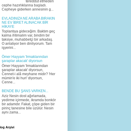
tereddüt etmeden
cephe hazırlıklarına başladı.
Cepheye giderken annesinin g...
EVLADINIZA NE ARABA BIRAKIN
NE EV İBRET ALINACAK BİR
HİKAYE
Toplantıya gideceğim. Baktım geç
kalma ihtimalim var, bindim bir
taksiye, muhabbetçi bir arkadaş.
O anlatıyor ben dinliyorum. Tam
işyerini...
Ömer Hayyam 'Irmaklarından
şaraplar akacak' diyorsun
Ömer Hayyam 'Irmaklarından
şaraplar akacak' diyorsun,
Cennet-i alâ meyhane midir? 'Her
mümin'e iki huri' diyorsun,
Cenne...
BENDE BU ŞANS VARKEN...
Aziz Nesin dost ağırlamada,
yedirme içirmede, ikramda bonkör
bir adamdır. Fakat, çöpe giden bir
pirinç tanesine bile üzülür. Nesin
aynı zama...
log Arşivi