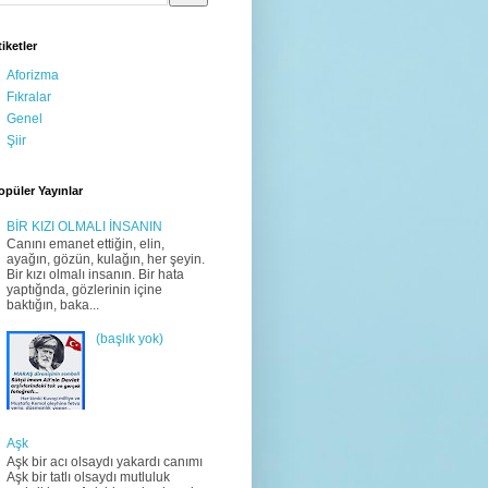
tiketler
Aforizma
Fıkralar
Genel
Şiir
opüler Yayınlar
BİR KIZI OLMALI İNSANIN
Canını emanet ettiğin, elin,
ayağın, gözün, kulağın, her şeyin.
Bir kızı olmalı insanın. Bir hata
yaptığnda, gözlerinin içine
baktığın, baka...
(başlık yok)
Aşk
Aşk bir acı olsaydı yakardı canımı
Aşk bir tatlı olsaydı mutluluk