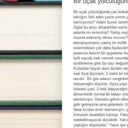
Bir uçak yolculuğun
Bir uçak yolculuğunda yan koltuk
taktığını fark eden yazar yorum 
takmışsınız!'' Adam bunun üzerine
Ziglar bu anıyı aktardıktan sonr
adamla mı evlenmiş? Yanlış seçi
insanla evlenmiş olmaz mısınız? 
davranıyorsanız yanlış bir evlil
evlenmekten çok daha fazlasıdır!'
parasına benzer bir uygulama reva
belli sayıda inek vermek zorundad
özelliklerine göre bu sayı değişe
Kızlardan büyük olanı bizdeki dey
inek fiyat biçmiştir; 2 inekli bir t
razıdır.. Bir gün adanın zenginle
isteyeceğini düşünür. Oysa yaşlı
isteneni yani; 3 inek ödeyeceğin
dönemlerde normal bir balayı orta
planlamıştır. Damatla gelinin dö
gelir gelmesine ama gelenlerin Jo
fakat kızdan emin olamamıştır; ya
kimsenin tereddütü kalmaz. Fakat k
reddedilmeyecek ölçüdedir. Yakınd
yaptığını düşünürler.'' Yazar işin