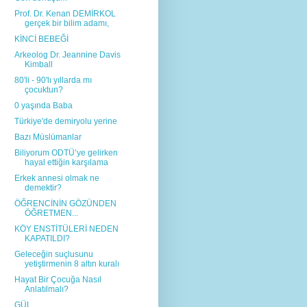
Prof. Dr. Kenan DEMİRKOL
gerçek bir bilim adamı,
KİNCİ BEBEĞİ
Arkeolog Dr. Jeannine Davis
Kimball
80'li - 90'lı yıllarda mı
çocuktun?
0 yaşında Baba
Türkiye'de demiryolu yerine
Bazı Müslümanlar
Biliyorum ODTÜ’ye gelirken
hayal ettiğin karşılama
Erkek annesi olmak ne
demektir?
ÖĞRENCİNİN GÖZÜNDEN
ÖĞRETMEN...
KÖY ENSTİTÜLERİ NEDEN
KAPATILDI?
Geleceğin suçlusunu
yetiştirmenin 8 altın kuralı
Hayat Bir Çocuğa Nasıl
Anlatılmalı?
GÜL