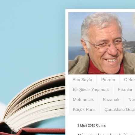
Ana Sayfa
Potrem
C.Bor
Bir Şiirdir Yaşamak
Fıkralar
Mehmetcik
Pazarcık
Nu
Küçük Paris
Çanakkale Geç
9 Mart 2018 Cuma