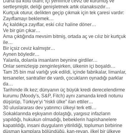
Daha da kötü olanı; içi yenilince ceviz de kurumuş ve
sertleşmiştir, deliği genişletmek artık olanaksızdır…
Kurtçuk oturur, delikten geçip çıkmak için tek çaresi vardır:
Zayıflamayı beklemek…
Aç kaldıkça zayıflar, eski cılız haline döner…
Ve bir gün çıkar…
Ama çıktığında mevsim bitmiş, ortada aç ve cılız bir kurtçuk
ile…
Bir içsiz ceviz kalmıştır…
Aynen böyledir…
Yalanla, dolanla insanların beynine girdiler…
Onlar semizleşip zenginleşirken, ülkenin içi boşaldı…
Tam 35 bin mal varlığı yok edildi, içinde fabrikalar, limanlar,
tersaneler, santraller de vardı, çocukların oynadığı parklar
da…
Tarihinde ilk kez; dünyanın üç büyük kredi derecelendirme
kurumu (Moody's, S&P, Fitch) aynı zamanda kredi notunu
düşürüp, Türkiye'yi “riskli ülke” ilan ettiler…
30 uluslararası dev yatırımcı ülkeyi terk etti…
Sokaklarında eşkıyanın dolaştığı, yargısız infazların
yapıldığı, hukukun olmadığı, bebeklerin hapishanelere
kapatıldığı, insani duyguların yitirildiği, toplumun birbirine
düşman kamplara bölündüğü, kan-revan, ilkel bir ülkeye