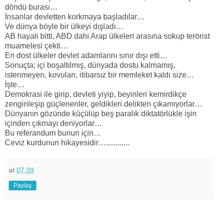
döndü burası…
İnsanlar devletten korkmaya başladılar…
Ve dünya böyle bir ülkeyi dışladı…
AB hayali bitti, ABD dahi Arap ülkeleri arasına sokup terörist
muamelesi çekti…
En dost ülkeler devlet adamlarını sınır dışı etti…
Sonuçta; içi boşaltılmış, dünyada dostu kalmamış,
istenmeyen, kovulan, itibarsız bir memleket kaldı size…
İşte…
Demokrasi ile girip, devleti yiyip, beyinleri kemirdikçe
zenginleşip güçlenenler, geldikleri delikten çıkamıyorlar…
Dünyanın gözünde küçülüp beş paralık diktatörlükle işin
içinden çıkmayı deniyorlar…
Bu referandum bunun için…
Ceviz kurdunun hikayesidir…............
at
07:39
Paylaş