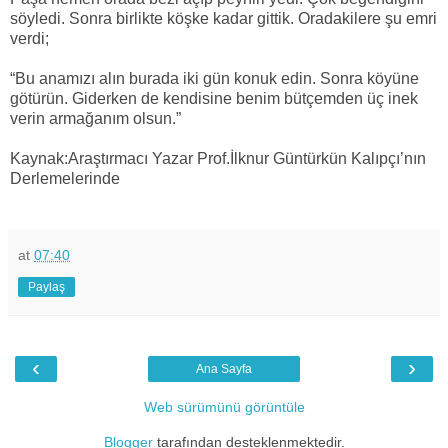
söyledi. Sonra birlikte köşke kadar gittik. Oradakilere şu emri
verdi;
“Bu anamızı alın burada iki gün konuk edin. Sonra köyüne
götürün. Giderken de kendisine benim bütçemden üç inek
verin armağanım olsun.”
Kaynak:Araştırmacı Yazar Prof.İlknur Güntürkün Kalıpçı’nın
Derlemelerinde
at
07:40
Paylaş
‹
›
Ana Sayfa
Web sürümünü görüntüle
Blogger
tarafından desteklenmektedir.