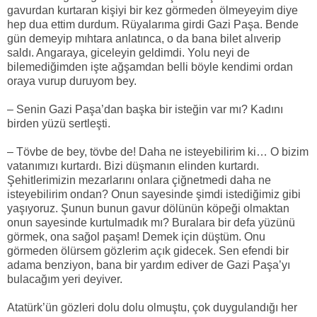
gavurdan kurtaran kişiyi bir kez görmeden ölmeyeyim diye
hep dua ettim durdum. Rüyalarıma girdi Gazi Paşa. Bende
gün demeyip mıhtara anlatınca, o da bana bilet alıverip
saldı. Angaraya, giceleyin geldimdi. Yolu neyi de
bilemediğimden işte ağşamdan belli böyle kendimi ordan
oraya vurup duruyom bey.
– Senin Gazi Paşa’dan başka bir isteğin var mı? Kadını
birden yüzü sertleşti.
– Tövbe de bey, tövbe de! Daha ne isteyebilirim ki… O bizim
vatanımızı kurtardı. Bizi düşmanın elinden kurtardı.
Şehitlerimizin mezarlarını onlara çiğnetmedi daha ne
isteyebilirim ondan? Onun sayesinde şimdi istediğimiz gibi
yaşıyoruz. Şunun bunun gavur dölünün köpeği olmaktan
onun sayesinde kurtulmadık mı? Buralara bir defa yüzünü
görmek, ona sağol paşam! Demek için düştüm. Onu
görmeden ölürsem gözlerim açık gidecek. Sen efendi bir
adama benziyon, bana bir yardım ediver de Gazi Paşa’yı
bulacağım yeri deyiver.
Atatürk’ün gözleri dolu dolu olmuştu, çok duygulandığı her