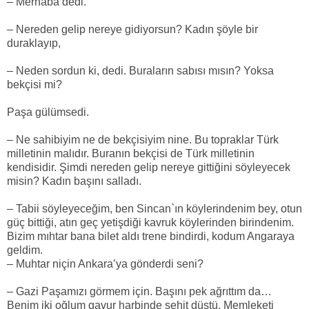
– Merhaba dedi.
– Nereden gelip nereye gidiyorsun? Kadın şöyle bir
duraklayıp,
– Neden sordun ki, dedi. Buraların sabısı mısın? Yoksa
bekçisi mi?
Paşa gülümsedi.
– Ne sahibiyim ne de bekçisiyim nine. Bu topraklar Türk
milletinin malıdır. Buranın bekçisi de Türk milletinin
kendisidir. Şimdi nereden gelip nereye gittiğini söyleyecek
misin? Kadın başını salladı.
– Tabii söyleyeceğim, ben Sincan`ın köylerindenim bey, otun
güç bittiği, atın geç yetişdiği kavruk köylerinden birindenim.
Bizim mıhtar bana bilet aldı trene bindirdi, kodum Angaraya
geldim.
– Muhtar niçin Ankara’ya gönderdi seni?
– Gazi Paşamızı görmem için. Başını pek ağrıttım da…
Benim iki oğlum gavur harbinde şehit düştü. Memleketi