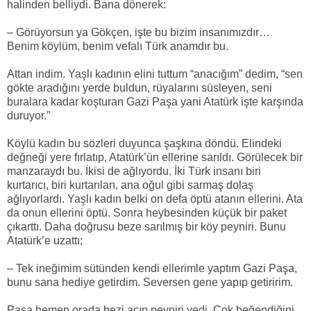
halinden belliydi. Bana dönerek:
– Görüyorsun ya Gökçen, işte bu bizim insanımızdır…
Benim köylüm, benim vefalı Türk anamdır bu.
Attan indim. Yaşlı kadının elini tuttum “anacığım” dedim, “sen
gökte aradığını yerde buldun, rüyalarını süsleyen, seni
buralara kadar koşturan Gazi Paşa yani Atatürk işte karşında
duruyor.”
Köylü kadın bu sözleri duyunca şaşkına döndü. Elindeki
değneği yere fırlatıp, Atatürk’ün ellerine sarıldı. Görülecek bir
manzaraydı bu. İkisi de ağlıyordu. İki Türk insanı biri
kurtarıcı, biri kurtarılan, ana oğul gibi sarmaş dolaş
ağlıyorlardı. Yaşlı kadın belki on defa öptü atanın ellerini. Ata
da onun ellerini öptü. Sonra heybesinden küçük bir paket
çıkarttı. Daha doğrusu beze sarılmış bir köy peyniri. Bunu
Atatürk’e uzattı;
– Tek ineğimim sütünden kendi ellerimle yaptım Gazi Paşa,
bunu sana hediye getirdim. Seversen gene yapıp getiririm.
Paşa hemen orada bezi açıp peyniri yedi. Çok beğendiğini