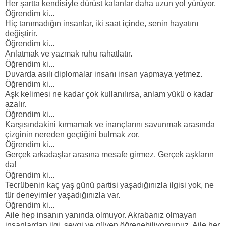
Her şartta kendisiyle dürüst kalanlar daha uzun yol yürüyor.
Öğrendim ki...
Hiç tanımadığın insanlar, iki saat içinde, senin hayatını
değiştirir.
Öğrendim ki...
Anlatmak ve yazmak ruhu rahatlatır.
Öğrendim ki...
Duvarda asılı diplomalar insanı insan yapmaya yetmez.
Öğrendim ki...
Aşk kelimesi ne kadar çok kullanılırsa, anlam yükü o kadar
azalır.
Öğrendim ki...
Karşısındakini kırmamak ve inançlarını savunmak arasında
çizginin nereden geçtiğini bulmak zor.
Öğrendim ki...
Gerçek arkadaşlar arasına mesafe girmez. Gerçek aşkların
da!
Öğrendim ki...
Tecrübenin kaç yaş günü partisi yaşadığınızla ilgisi yok, ne
tür deneyimler yaşadığınızla var.
Öğrendim ki...
Aile hep insanın yanında olmuyor. Akrabanız olmayan
insanlardan ilgi, sevgi ve güven öğrenebiliyorsunuz. Aile her