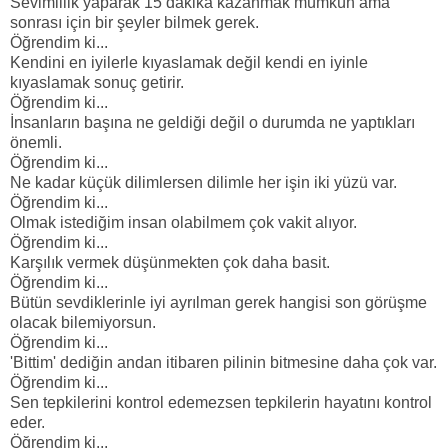
Sevimlilik yaparak 15 dakika kazanmak mümkün ama
sonrası için bir şeyler bilmek gerek.
Öğrendim ki...
Kendini en iyilerle kıyaslamak değil kendi en iyinle
kıyaslamak sonuç getirir.
Öğrendim ki...
İnsanların başına ne geldiği değil o durumda ne yaptıkları
önemli.
Öğrendim ki...
Ne kadar küçük dilimlersen dilimle her işin iki yüzü var.
Öğrendim ki...
Olmak istediğim insan olabilmem çok vakit alıyor.
Öğrendim ki...
Karşılık vermek düşünmekten çok daha basit.
Öğrendim ki...
Bütün sevdiklerinle iyi ayrılman gerek hangisi son görüşme
olacak bilemiyorsun.
Öğrendim ki...
'Bittim' dediğin andan itibaren pilinin bitmesine daha çok var.
Öğrendim ki...
Sen tepkilerini kontrol edemezsen tepkilerin hayatını kontrol
eder.
Öğrendim ki...