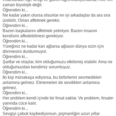
zaman biyolojik değil.
Öğrendim ki...
Ne kadar yakın olursa olsunlar en iyi arkadaşlar da ara sıra
üzebilir. Onları affetmek gerekir.
Öğrendim ki...
Bazen başkalarını affetmek yetmiyor. Bazen insanın
kendisini affedebilmesi gerekiyor.
Öğrendim ki...
Yüreğiniz ne kadar kan ağlarsa ağlasın dünya sizin için
dönmesini durdurmuyor.
Öğrendim ki...
Şartlar ve olaylar, kim olduğumuzu etkilemiş olabilir. Ama ne
olduğumuzdan kendimiz sorumluyuz.
Öğrendim ki...
İki kişi münakaşa ediyorsa, bu birbirlerini sevmedikleri
anlamına gelmez. Etmemeleri de sevdikleri anlamına
gelmez.
Öğrendim ki...
Her problem kendi içinde bir fırsat saklar. Ve problem, fırsatın
yanında cüce kalır.
Öğrendim ki...
Sevgiyi çabuk kaybediyorsun, pişmanlığın uzun yıllar