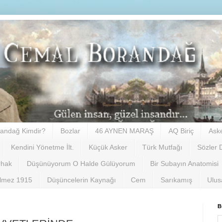
andağ Kimdir?
Bozlar
46 AYNEN MARAŞ
AQ Biriç
Ask
Kendini Yönetme İlt.
Küçük Asker
Türk Mutfağı
Sözler 
rhak
Düşünüyorum O Halde Gülüyorum
Bir Subayın Anatomisi
ilmez 1915
Düşüncelerin Kaynağı
Cem
Sarıkamış
Ulus
B