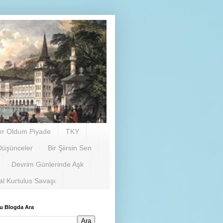
er Oldum Piyade
TKY
Düşünceler
Bir Şiirsin Sen
Devrim Günlerinde Aşk
al Kurtulus Savaşı
u Blogda Ara