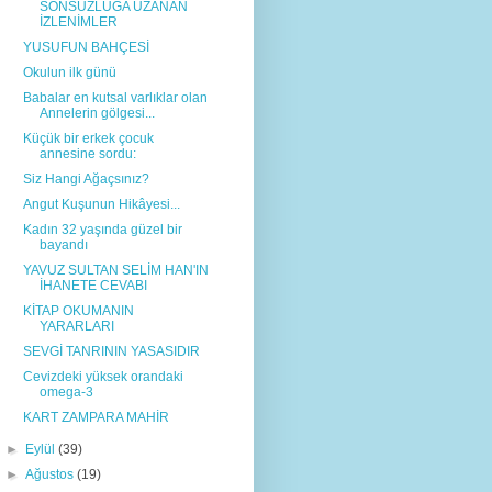
SONSUZLUĞA UZANAN
İZLENİMLER
YUSUFUN BAHÇESİ
Okulun ilk günü
Babalar en kutsal varlıklar olan
Annelerin gölgesi...
Küçük bir erkek çocuk
annesine sordu:
Siz Hangi Ağaçsınız?
Angut Kuşunun Hikâyesi...
Kadın 32 yaşında güzel bir
bayandı
YAVUZ SULTAN SELİM HAN'IN
İHANETE CEVABI
KİTAP OKUMANIN
YARARLARI
SEVGİ TANRININ YASASIDIR
Cevizdeki yüksek orandaki
omega-3
KART ZAMPARA MAHİR
►
Eylül
(39)
►
Ağustos
(19)