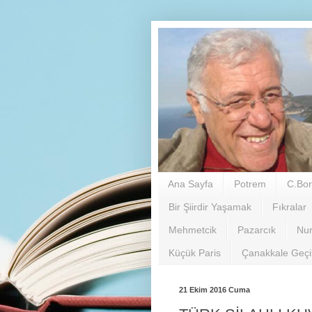
Ana Sayfa
Potrem
C.Bor
Bir Şiirdir Yaşamak
Fıkralar
Mehmetcik
Pazarcık
Nu
Küçük Paris
Çanakkale Geç
21 Ekim 2016 Cuma