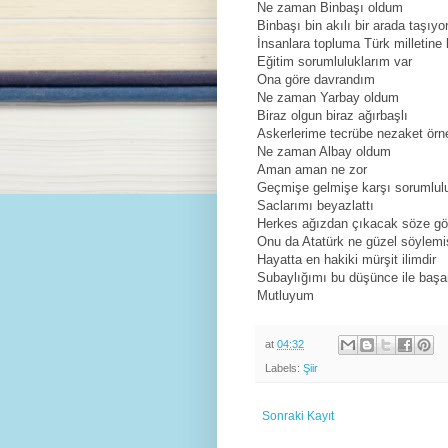
Ne zaman Binbaşı oldum
Binbaşı bin akılı bir arada taşıy
İnsanlara topluma Türk milletine 
Eğitim sorumluluklarım var
Ona göre davrandım
Ne zaman Yarbay oldum
Biraz olgun biraz ağırbaşlı
Askerlerime tecrübe nezaket örn
Ne zaman Albay oldum
Aman aman ne zor
Geçmişe gelmişe karşı sorumlulu
Saclarımı beyazlattı
Herkes ağızdan çıkacak söze gör
Onu da Atatürk ne güzel söylemi
Hayatta en hakiki mürşit ilimdir
Subaylığımı bu düşünce ile baş
Mutluyum
at
04:32
Labels:
Şiir
Sonraki Kayıt