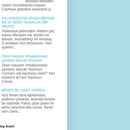
tereddüt etmeden
cephe hazırlıklarına başladı.
Cepheye giderken annesinin g...
EVLADINIZA NE ARABA BIRAKIN
NE EV İBRET ALINACAK BİR
HİKAYE
Toplantıya gideceğim. Baktım geç
kalma ihtimalim var, bindim bir
taksiye, muhabbetçi bir arkadaş.
O anlatıyor ben dinliyorum. Tam
işyerini...
Ömer Hayyam 'Irmaklarından
şaraplar akacak' diyorsun
Ömer Hayyam 'Irmaklarından
şaraplar akacak' diyorsun,
Cennet-i alâ meyhane midir? 'Her
mümin'e iki huri' diyorsun,
Cenne...
BENDE BU ŞANS VARKEN...
Aziz Nesin dost ağırlamada,
yedirme içirmede, ikramda bonkör
bir adamdır. Fakat, çöpe giden bir
pirinç tanesine bile üzülür. Nesin
aynı zama...
log Arşivi