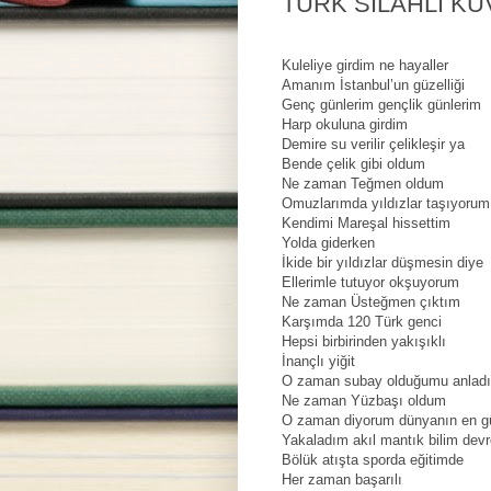
TÜRK SİLAHLI K
Kuleliye girdim ne hayaller
Amanım İstanbul’un güzelliği
Genç günlerim gençlik günlerim
Harp okuluna girdim
Demire su verilir çelikleşir ya
Bende çelik gibi oldum
Ne zaman Teğmen oldum
Omuzlarımda yıldızlar taşıyorum
Kendimi Mareşal hissettim
Yolda giderken
İkide bir yıldızlar düşmesin diye
Ellerimle tutuyor okşuyorum
Ne zaman Üsteğmen çıktım
Karşımda 120 Türk genci
Hepsi birbirinden yakışıklı
İnançlı yiğit
O zaman subay olduğumu anlad
Ne zaman Yüzbaşı oldum
O zaman diyorum dünyanın en gü
Yakaladım akıl mantık bilim dev
Bölük atışta sporda eğitimde
Her zaman başarılı