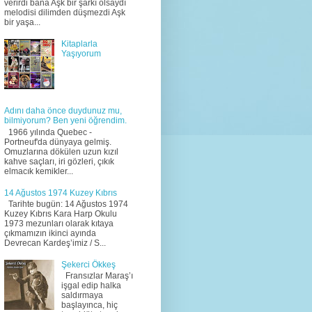
verirdi bana Aşk bir şarkı olsaydı
melodisi dilimden düşmezdi Aşk
bir yaşa...
Kitaplarla
Yaşıyorum
Adını daha önce duydunuz mu,
bilmiyorum? Ben yeni öğrendim.
1966 yılında Quebec -
Portneuf'da dünyaya gelmiş.
Omuzlarına dökülen uzun kızıl
kahve saçları, iri gözleri, çıkık
elmacık kemikler...
14 Ağustos 1974 Kuzey Kıbrıs
Tarihte bugün: 14 Ağustos 1974
Kuzey Kıbrıs Kara Harp Okulu
1973 mezunları olarak kıtaya
çıkmamızın ikinci ayında
Devrecan Kardeş’imiz / S...
Şekerci Ökkeş
Fransızlar Maraş’ı
işgal edip halka
saldırmaya
başlayınca, hiç