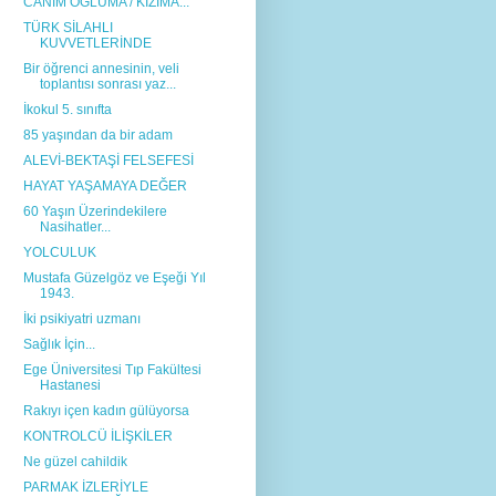
CANIM OĞLUMA / KIZIMA...
TÜRK SİLAHLI
KUVVETLERİNDE
Bir öğrenci annesinin, veli
toplantısı sonrası yaz...
İkokul 5. sınıfta
85 yaşından da bir adam
ALEVİ-BEKTAŞİ FELSEFESİ
HAYAT YAŞAMAYA DEĞER
60 Yaşın Üzerindekilere
Nasihatler...
YOLCULUK
Mustafa Güzelgöz ve Eşeği Yıl
1943.
İki psikiyatri uzmanı
Sağlık İçin...
Ege Üniversitesi Tıp Fakültesi
Hastanesi
Rakıyı içen kadın gülüyorsa
KONTROLCÜ İLİŞKİLER
Ne güzel cahildik
PARMAK İZLERİYLE