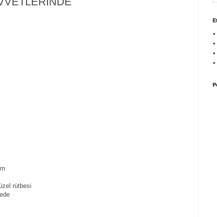
UVVETLERİNDE
E
P
ım
zel rütbesi
rede