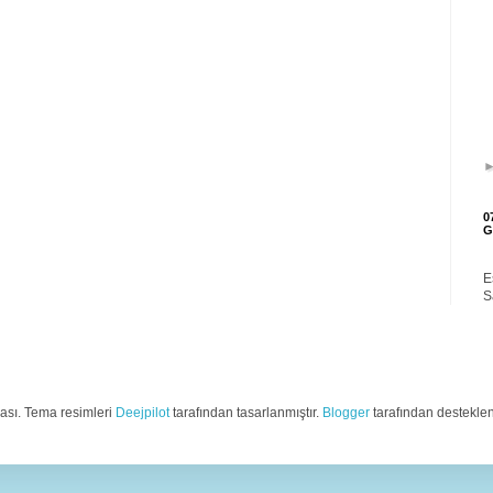
0
G
E
S
ası. Tema resimleri
Deejpilot
tarafından tasarlanmıştır.
Blogger
tarafından desteklen