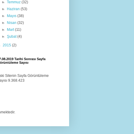
►
Temmuz
(32)
►
Haziran
(53)
►
Mayıs
(38)
►
Nisan
(32)
►
Mart
(11)
►
Şubat
(4)
►
2015
(2)
7.08.2019 Tarihi Sonrası Sayfa
örüntüleme Sayısı
ski Sitenin Sayfa Görüntüleme
ayısı 9.368.423
mektedir.