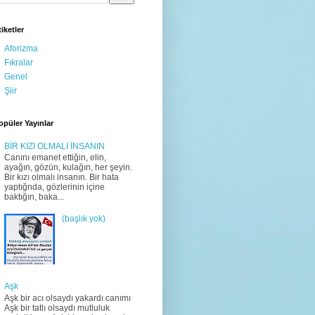
tiketler
Aforizma
Fıkralar
Genel
Şiir
opüler Yayınlar
BİR KIZI OLMALI İNSANIN
Canını emanet ettiğin, elin,
ayağın, gözün, kulağın, her şeyin.
Bir kızı olmalı insanın. Bir hata
yaptığnda, gözlerinin içine
baktığın, baka...
(başlık yok)
Aşk
Aşk bir acı olsaydı yakardı canımı
Aşk bir tatlı olsaydı mutluluk