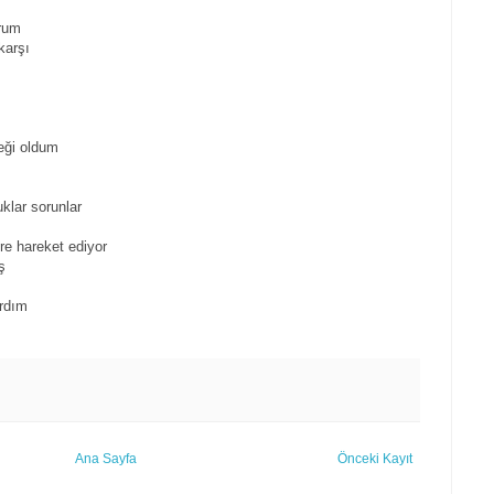
orum
karşı
eği oldum
klar sorunlar
e hareket ediyor
ş
ardım
Ana Sayfa
Önceki Kayıt