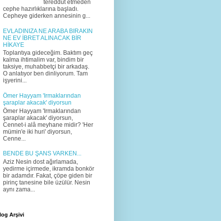
tereddüt etmeden
cephe hazırlıklarına başladı.
Cepheye giderken annesinin g...
EVLADINIZA NE ARABA BIRAKIN
NE EV İBRET ALINACAK BİR
HİKAYE
Toplantıya gideceğim. Baktım geç
kalma ihtimalim var, bindim bir
taksiye, muhabbetçi bir arkadaş.
O anlatıyor ben dinliyorum. Tam
işyerini...
Ömer Hayyam 'Irmaklarından
şaraplar akacak' diyorsun
Ömer Hayyam 'Irmaklarından
şaraplar akacak' diyorsun,
Cennet-i alâ meyhane midir? 'Her
mümin'e iki huri' diyorsun,
Cenne...
BENDE BU ŞANS VARKEN...
Aziz Nesin dost ağırlamada,
yedirme içirmede, ikramda bonkör
bir adamdır. Fakat, çöpe giden bir
pirinç tanesine bile üzülür. Nesin
aynı zama...
log Arşivi