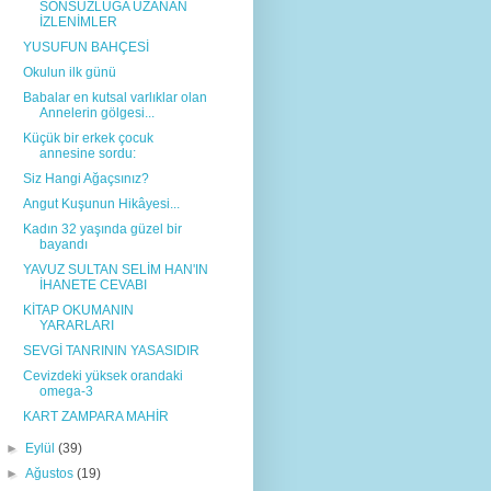
SONSUZLUĞA UZANAN
İZLENİMLER
YUSUFUN BAHÇESİ
Okulun ilk günü
Babalar en kutsal varlıklar olan
Annelerin gölgesi...
Küçük bir erkek çocuk
annesine sordu:
Siz Hangi Ağaçsınız?
Angut Kuşunun Hikâyesi...
Kadın 32 yaşında güzel bir
bayandı
YAVUZ SULTAN SELİM HAN'IN
İHANETE CEVABI
KİTAP OKUMANIN
YARARLARI
SEVGİ TANRININ YASASIDIR
Cevizdeki yüksek orandaki
omega-3
KART ZAMPARA MAHİR
►
Eylül
(39)
►
Ağustos
(19)