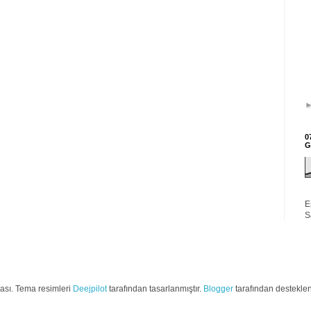
0
G
E
S
ası. Tema resimleri
Deejpilot
tarafından tasarlanmıştır.
Blogger
tarafından desteklen