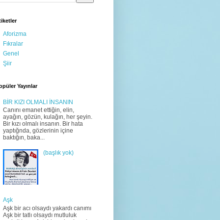
tiketler
Aforizma
Fıkralar
Genel
Şiir
opüler Yayınlar
BİR KIZI OLMALI İNSANIN
Canını emanet ettiğin, elin,
ayağın, gözün, kulağın, her şeyin.
Bir kızı olmalı insanın. Bir hata
yaptığnda, gözlerinin içine
baktığın, baka...
(başlık yok)
Aşk
Aşk bir acı olsaydı yakardı canımı
Aşk bir tatlı olsaydı mutluluk