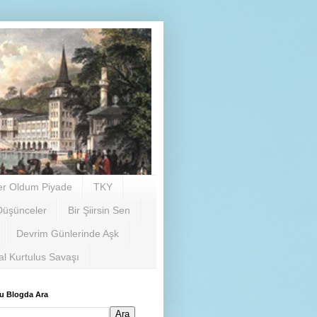
er Oldum Piyade
TKY
Düşünceler
Bir Şiirsin Sen
Devrim Günlerinde Aşk
al Kurtulus Savaşı
u Blogda Ara