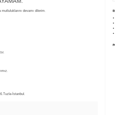
AYAMAM.
ra mutluluklarını devamı dilerim.
E
P
ır.
rımız.
Tuzla-İstanbul.