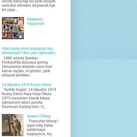
verirdi bana Aşk bir şarkı olsaydı
melodisi dilimden düşmezdi Aşk
bir yaşa...
Kitaplarla
Yaşıyorum
Adını daha önce duydunuz mu,
bilmiyorum? Ben yeni öğrendim.
1966 yılında Quebec -
Portneuf'da dünyaya gelmiş.
Omuzlarına dökülen uzun kızıl
kahve saçları, iri gözleri, çıkık
elmacık kemikler...
14 Ağustos 1974 Kuzey Kıbrıs
Tarihte bugün: 14 Ağustos 1974
Kuzey Kıbrıs Kara Harp Okulu
1973 mezunları olarak kıtaya
çıkmamızın ikinci ayında
Devrecan Kardeş’imiz / S...
Şekerci Ökkeş
Fransızlar Maraş’ı
işgal edip halka
saldırmaya
başlayınca, hiç