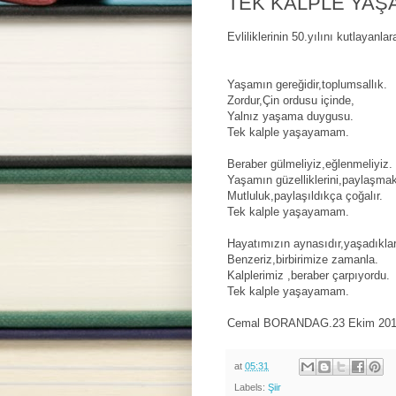
TEK KALPLE YAŞ
Evliliklerinin 50.yılını kutlayanla
Yaşamın gereğidir,toplumsallık.
Zordur,Çin ordusu içinde,
Yalnız yaşama duygusu.
Tek kalple yaşayamam.
Beraber gülmeliyiz,eğlenmeliyiz.
Yaşamın güzelliklerini,paylaşmakt
Mutluluk,paylaşıldıkça çoğalır.
Tek kalple yaşayamam.
Hayatımızın aynasıdır,yaşadıkla
Benzeriz,birbirimize zamanla.
Kalplerimiz ,beraber çarpıyordu.
Tek kalple yaşayamam.
Cemal BORANDAG.23 Ekim 2016.
at
05:31
Labels:
Şiir