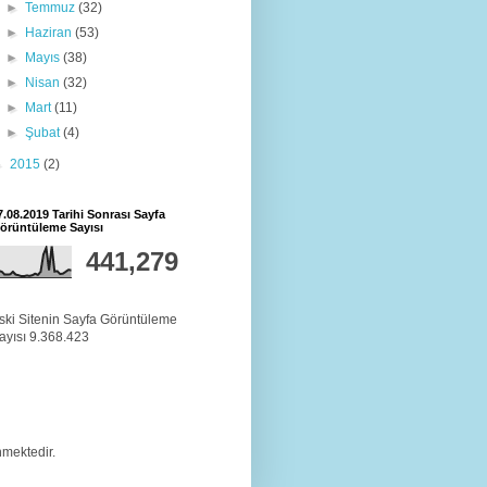
►
Temmuz
(32)
►
Haziran
(53)
►
Mayıs
(38)
►
Nisan
(32)
►
Mart
(11)
►
Şubat
(4)
►
2015
(2)
7.08.2019 Tarihi Sonrası Sayfa
örüntüleme Sayısı
441,279
ski Sitenin Sayfa Görüntüleme
ayısı 9.368.423
mektedir.