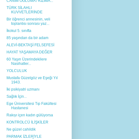
CANIM OĞLUMA / KIZIMA...
TÜRK SİLAHLI
KUVVETLERİNDE
Bir öğrenci annesinin, veli
toplantısı sonrası yaz...
İkokul 5. sınıfta
85 yaşından da bir adam
ALEVİ-BEKTAŞİ FELSEFESİ
HAYAT YAŞAMAYA DEĞER
60 Yaşın Üzerindekilere
Nasihatler...
YOLCULUK
Mustafa Güzelgöz ve Eşeği Yıl
1943.
İki psikiyatri uzmanı
Sağlık İçin...
Ege Üniversitesi Tıp Fakültesi
Hastanesi
Rakıyı içen kadın gülüyorsa
KONTROLCÜ İLİŞKİLER
Ne güzel cahildik
PARMAK İZLERİYLE