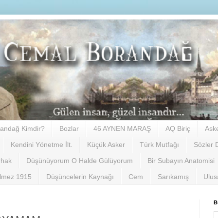
andağ Kimdir?
Bozlar
46 AYNEN MARAŞ
AQ Biriç
Ask
Kendini Yönetme İlt.
Küçük Asker
Türk Mutfağı
Sözler 
rhak
Düşünüyorum O Halde Gülüyorum
Bir Subayın Anatomisi
ilmez 1915
Düşüncelerin Kaynağı
Cem
Sarıkamış
Ulus
B