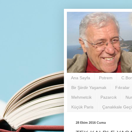
Ana Sayfa
Potrem
C.Bor
Bir Şiirdir Yaşamak
Fıkralar
Mehmetcik
Pazarcık
Nu
Küçük Paris
Çanakkale Geç
28 Ekim 2016 Cuma