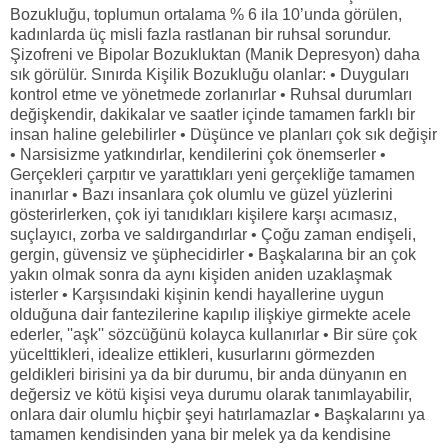
Bozukluğu, toplumun ortalama % 6 ila 10’unda görülen,
kadınlarda üç misli fazla rastlanan bir ruhsal sorundur.
Şizofreni ve Bipolar Bozukluktan (Manik Depresyon) daha
sık görülür. Sınırda Kişilik Bozukluğu olanlar: • Duyguları
kontrol etme ve yönetmede zorlanırlar • Ruhsal durumları
değişkendir, dakikalar ve saatler içinde tamamen farklı bir
insan haline gelebilirler • Düşünce ve planları çok sık değişir
• Narsisizme yatkındırlar, kendilerini çok önemserler •
Gerçekleri çarpıtır ve yarattıkları yeni gerçekliğe tamamen
inanırlar • Bazı insanlara çok olumlu ve güzel yüzlerini
gösterirlerken, çok iyi tanıdıkları kişilere karşı acımasız,
suçlayıcı, zorba ve saldırgandırlar • Çoğu zaman endişeli,
gergin, güvensiz ve şüphecidirler • Başkalarına bir an çok
yakın olmak sonra da aynı kişiden aniden uzaklaşmak
isterler • Karşısındaki kişinin kendi hayallerine uygun
olduğuna dair fantezilerine kapılıp ilişkiye girmekte acele
ederler, ''aşk'' sözcüğünü kolayca kullanırlar • Bir süre çok
yücelttikleri, idealize ettikleri, kusurlarını görmezden
geldikleri birisini ya da bir durumu, bir anda dünyanın en
değersiz ve kötü kişisi veya durumu olarak tanımlayabilir,
onlara dair olumlu hiçbir şeyi hatırlamazlar • Başkalarını ya
tamamen kendisinden yana bir melek ya da kendisine