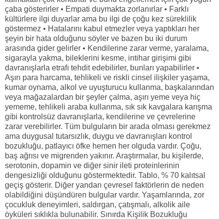
çaba gösterirler • Empati duymakta zorlanırlar • Farklı
kültürlere ilgi duyarlar ama bu ilgi de çoğu kez süreklilik
göstermez • Hatalarını kabul etmezler veya yaptıkları her
şeyin bir hata olduğunu söyler ve bazen bu iki durum
arasında gider gelirler • Kendilerine zarar verme, yaralama,
sigarayla yakma, bileklerini kesme, intihar girişimi gibi
davranışlarla etrafı tehdit edebilirler, bunları yapabilirler •
Aşırı para harcama, tehlikeli ve riskli cinsel ilişkiler yaşama,
kumar oynama, alkol ve uyuşturucu kullanma, başkalarından
veya mağazalardan bir şeyler çalma, aşırı yeme veya hiç
yememe, tehlikeli araba kullanma, sık sık kavgalara karışma
gibi kontrolsüz davranışlarla, kendilerine ve çevrelerine
zarar verebilirler. Tüm bulguların bir arada olması gerekmez
ama duygusal tutarsızlık, duygu ve davranışları kontrol
bozukluğu, patlayıcı öfke hemen her olguda vardır. Çoğu,
baş ağrısı ve migrenden yakınır. Araştırmalar, bu kişilerde,
serotonin, dopamin ve diğer sinir ileti proteinlerinin
dengesizliği olduğunu göstermektedir. Tablo, % 70 kalıtsal
geçiş gösterir. Diğer yandan çevresel faktörlerin de neden
olabildiğini düşündüren bulgular vardır. Yaşamlarında, zor
çocukluk deneyimleri, saldırgan, çatışmalı, alkolik aile
öyküleri sıklıkla bulunabilir. Sınırda Kişilik Bozukluğu