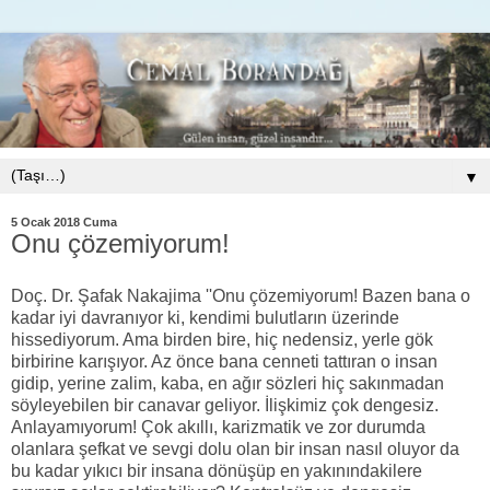
▼
5 Ocak 2018 Cuma
Onu çözemiyorum!
Doç. Dr. Şafak Nakajima ''Onu çözemiyorum! Bazen bana o
kadar iyi davranıyor ki, kendimi bulutların üzerinde
hissediyorum. Ama birden bire, hiç nedensiz, yerle gök
birbirine karışıyor. Az önce bana cenneti tattıran o insan
gidip, yerine zalim, kaba, en ağır sözleri hiç sakınmadan
söyleyebilen bir canavar geliyor. İlişkimiz çok dengesiz.
Anlayamıyorum! Çok akıllı, karizmatik ve zor durumda
olanlara şefkat ve sevgi dolu olan bir insan nasıl oluyor da
bu kadar yıkıcı bir insana dönüşüp en yakınındakilere