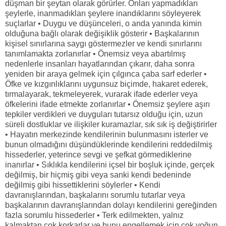
düşman bir şeytan olarak görürler. Onları yapmadıkları
şeylerle, inanmadıkları şeylere inandıklarını söyleyerek
suçlarlar • Duygu ve düşünceleri, o anda yanında kimin
olduğuna bağlı olarak değişiklik gösterir • Başkalarının
kişisel sınırlarına saygı göstermezler ve kendi sınırlarını
tanımlamakta zorlanırlar • Önemsiz veya abartılmış
nedenlerle insanları hayatlarından çıkarır, daha sonra
yeniden bir araya gelmek için çılgınca çaba sarf ederler •
Öfke ve kızgınlıklarını uygunsuz biçimde, hakaret ederek,
tırmalayarak, tekmeleyerek, vurarak ifade ederler veya
öfkelerini ifade etmekte zorlanırlar • Önemsiz şeylere aşırı
tepkiler verdikleri ve duyguları tutarsız olduğu için, uzun
süreli dostluklar ve ilişkiler kuramazlar, sık sık iş değiştirirler
• Hayatın merkezinde kendilerinin bulunmasını isterler ve
bunun olmadığını düşündüklerinde kendilerini reddedilmiş
hissederler, yeterince sevgi ve şefkat görmediklerine
inanırlar • Sıklıkla kendilerini içsel bir boşluk içinde, gerçek
değilmiş, bir hiçmiş gibi veya sanki kendi bedeninde
değilmiş gibi hissettiklerini söylerler • Kendi
davranışlarından, başkalarını sorumlu tutarlar veya
başkalarının davranışlarından dolayı kendilerini gereğinden
fazla sorumlu hissederler • Terk edilmekten, yalnız
kalmaktan çok korkarlar ve bunu engellemek için çok yoğun