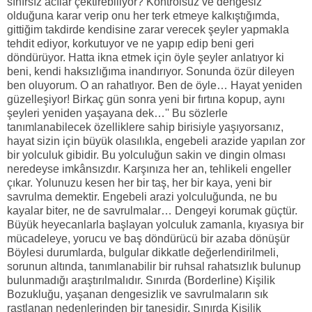
sınırsız acılar çektirebiliyor? Kontrolsüz ve dengesiz
olduğuna karar verip onu her terk etmeye kalkıştığımda,
gittiğim takdirde kendisine zarar verecek şeyler yapmakla
tehdit ediyor, korkutuyor ve ne yapıp edip beni geri
döndürüyor. Hatta ikna etmek için öyle şeyler anlatıyor ki
beni, kendi haksızlığıma inandırıyor. Sonunda özür dileyen
ben oluyorum. O an rahatlıyor. Ben de öyle… Hayat yeniden
güzelleşiyor! Birkaç gün sonra yeni bir fırtına kopup, aynı
şeyleri yeniden yaşayana dek…'' Bu sözlerle
tanımlanabilecek özelliklere sahip birisiyle yaşıyorsanız,
hayat sizin için büyük olasılıkla, engebeli arazide yapılan zor
bir yolculuk gibidir. Bu yolculuğun sakin ve dingin olması
neredeyse imkânsızdır. Karşınıza her an, tehlikeli engeller
çıkar. Yolunuzu kesen her bir taş, her bir kaya, yeni bir
savrulma demektir. Engebeli arazi yolculuğunda, ne bu
kayalar biter, ne de savrulmalar… Dengeyi korumak güçtür.
Büyük heyecanlarla başlayan yolculuk zamanla, kıyasıya bir
mücadeleye, yorucu ve baş döndürücü bir azaba dönüşür
Böylesi durumlarda, bulgular dikkatle değerlendirilmeli,
sorunun altında, tanımlanabilir bir ruhsal rahatsızlık bulunup
bulunmadığı araştırılmalıdır. Sınırda (Borderline) Kişilik
Bozukluğu, yaşanan dengesizlik ve savrulmaların sık
rastlanan nedenlerinden bir tanesidir. Sınırda Kişilik