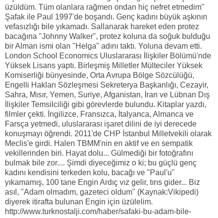
üzüldüm. Tüm olanlara rağmen ondan hiç nefret etmedim"
Şafak ile Paul 1997'de boşandı. Genç kadını büyük aşkının
vefasızlığı bile yıkamadı. Sallanarak hareket eden protez
bacağına "Johnny Walker", protez koluna da soğuk bulduğu
bir Alman ismi olan "Helga" adını taktı. Yoluna devam etti.
London School Economics Uluslararası İlişkiler Bölümü'nde
Yüksek Lisans yaptı. Birleşmiş Milletler Mülteciler Yüksek
Komiserliği bünyesinde, Orta Avrupa Bölge Sözcülüğü,
Engelli Hakları Sözleşmesi Sekreterya Başkanlığı, Cezayir,
Sahra, Mısır, Yemen, Suriye, Afganistan, İran ve Lübnan Dış
İlişkiler Temsilciliği gibi görevlerde bulundu. Kitaplar yazdı,
filmler çekti. İngilizce, Fransızca, İtalyanca, Almanca ve
Farsça yetmedi, uluslararası işaret dilini de iyi derecede
konuşmayı öğrendi. 2011'de CHP İstanbul Milletvekili olarak
Meclis'e girdi. Halen TBMM'nin en aktif ve en sempatik
vekillerinden biri. Hayat dolu... Gülmediği bir fotoğrafını
bulmak bile zor.... Şimdi diyeceğimiz o ki; bu güçlü genç
kadını kendisini terkeden kolu, bacağı ve "Paul'u"
yıkamamış, 100 tane Engin Ardıç vız gelir, tırıs gider... Biz
asıl, "Adam olmadım, gazeteci oldum" (Kaynak:Vikipedi)
diyerek itirafta bulunan Engin için üzülelim.
http://www.turknostalji.com/haber/safaki-bu-adam-bile-