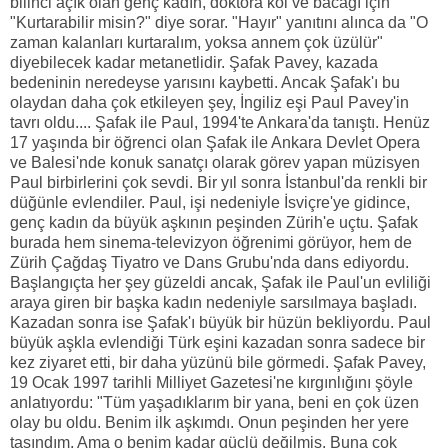
bilinci açık olan genç kadın, doktora kol ve bacağı için
"Kurtarabilir misin?" diye sorar. "Hayır" yanıtını alınca da "O
zaman kalanları kurtaralım, yoksa annem çok üzülür"
diyebilecek kadar metanetlidir. Şafak Pavey, kazada
bedeninin neredeyse yarısını kaybetti. Ancak Şafak'ı bu
olaydan daha çok etkileyen şey, İngiliz eşi Paul Pavey'in
tavrı oldu.... Şafak ile Paul, 1994'te Ankara'da tanıştı. Henüz
17 yaşında bir öğrenci olan Şafak ile Ankara Devlet Opera
ve Balesi'nde konuk sanatçı olarak görev yapan müzisyen
Paul birbirlerini çok sevdi. Bir yıl sonra İstanbul'da renkli bir
düğünle evlendiler. Paul, işi nedeniyle İsviçre'ye gidince,
genç kadın da büyük aşkının peşinden Zürih'e uçtu. Şafak
burada hem sinema-televizyon öğrenimi görüyor, hem de
Zürih Çağdaş Tiyatro ve Dans Grubu'nda dans ediyordu.
Başlangıçta her şey güzeldi ancak, Şafak ile Paul'un evliliği
araya giren bir başka kadın nedeniyle sarsılmaya başladı.
Kazadan sonra ise Şafak'ı büyük bir hüzün bekliyordu. Paul
büyük aşkla evlendiği Türk eşini kazadan sonra sadece bir
kez ziyaret etti, bir daha yüzünü bile görmedi. Şafak Pavey,
19 Ocak 1997 tarihli Milliyet Gazetesi'ne kırgınlığını şöyle
anlatıyordu: "Tüm yaşadıklarım bir yana, beni en çok üzen
olay bu oldu. Benim ilk aşkımdı. Onun peşinden her yere
taşındım. Ama o benim kadar güçlü değilmiş. Buna çok