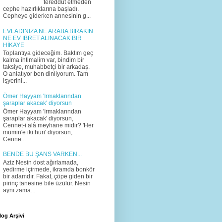
tereddüt etmeden
cephe hazırlıklarına başladı.
Cepheye giderken annesinin g...
EVLADINIZA NE ARABA BIRAKIN
NE EV İBRET ALINACAK BİR
HİKAYE
Toplantıya gideceğim. Baktım geç
kalma ihtimalim var, bindim bir
taksiye, muhabbetçi bir arkadaş.
O anlatıyor ben dinliyorum. Tam
işyerini...
Ömer Hayyam 'Irmaklarından
şaraplar akacak' diyorsun
Ömer Hayyam 'Irmaklarından
şaraplar akacak' diyorsun,
Cennet-i alâ meyhane midir? 'Her
mümin'e iki huri' diyorsun,
Cenne...
BENDE BU ŞANS VARKEN...
Aziz Nesin dost ağırlamada,
yedirme içirmede, ikramda bonkör
bir adamdır. Fakat, çöpe giden bir
pirinç tanesine bile üzülür. Nesin
aynı zama...
log Arşivi