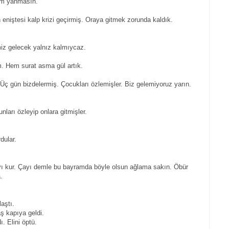
lım yanmasın.
 eniştesi kalp krizi geçirmiş. Oraya gitmek zorunda kaldık.
miz gelecek yalnız kalmıycaz.
im. Hem surat asma gül artık.
 Üç gün bizdelermiş. Çocukları özlemişler. Biz gelemiyoruz yarın.
nları özleyip onlara gitmişler.
dular.
yı kur. Çayı demle bu bayramda böyle olsun ağlama sakın. Öbür
.
aştı.
 kapıya geldi.
. Elini öptü.