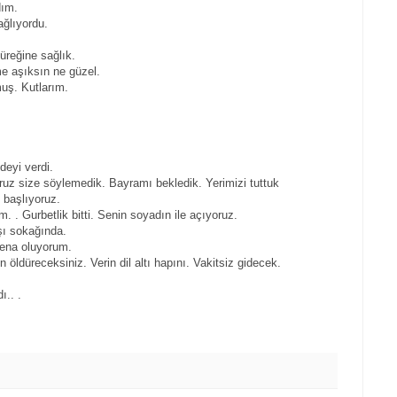
ım.
ağlıyordu.
üreğine sağlık.
me aşıksın ne güzel.
muş. Kutlarım.
deyi verdi.
yoruz size söylemedik. Bayramı bekledik. Yerimizi tuttuk
 başlıyoruz.
. . Gurbetlik bitti. Senin soyadın ile açıyoruz.
şı sokağında.
fena oluyorum.
 öldüreceksiniz. Verin dil altı hapını. Vakitsiz gidecek.
ı.. .