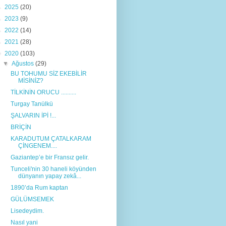
►
2025
(20)
►
2023
(9)
►
2022
(14)
►
2021
(28)
▼
2020
(103)
▼
Ağustos
(29)
BU TOHUMU SİZ EKEBİLİR
MİSİNİZ?
TİLKİNİN ORUCU ..........
Turgay Tanülkü
ŞALVARIN İPİ !...
BRİÇİN
KARADUTUM ÇATALKARAM
ÇİNGENEM....
Gaziantep’e bir Fransız gelir.
Tunceli'nin 30 haneli köyünden
dünyanın yapay zekâ...
1890’da Rum kaptan
GÜLÜMSEMEK
Lisedeydim.
Nasıl yani