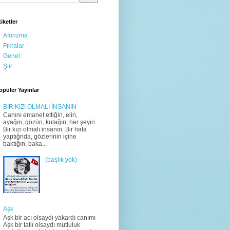
tiketler
Aforizma
Fıkralar
Genel
Şiir
opüler Yayınlar
BİR KIZI OLMALI İNSANIN
Canını emanet ettiğin, elin,
ayağın, gözün, kulağın, her şeyin.
Bir kızı olmalı insanın. Bir hata
yaptığnda, gözlerinin içine
baktığın, baka...
(başlık yok)
Aşk
Aşk bir acı olsaydı yakardı canımı
Aşk bir tatlı olsaydı mutluluk