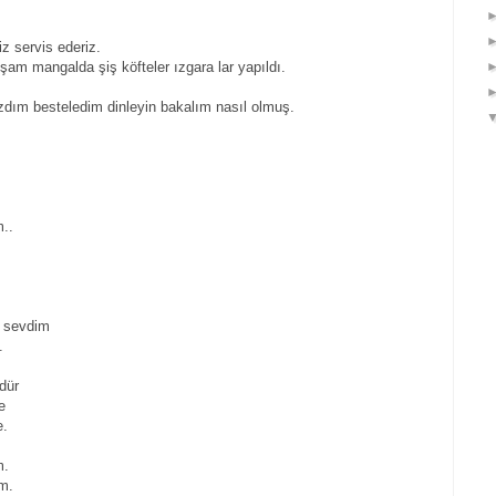
iz servis ederiz.
kşam mangalda şiş köfteler ızgara lar yapıldı.
azdım besteledim dinleyin bakalım nasıl olmuş.
..
n sevdim
.
dür
e
e.
m.
m.