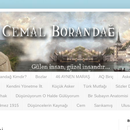
andağ Kimdir?
Bozlar
46 AYNEN MARAŞ
AQ Biriç
Ask
Kendini Yönetme İlt.
Küçük Asker
Türk Mutfağı
Sözler 
rhak
Düşünüyorum O Halde Gülüyorum
Bir Subayın Anatomisi
ilmez 1915
Düşüncelerin Kaynağı
Cem
Sarıkamış
Ulus
B