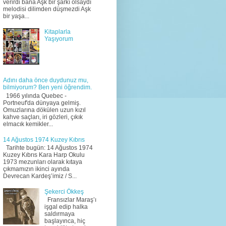
verirdi bana Aşk bir şarkı olsaydı
melodisi dilimden düşmezdi Aşk
bir yaşa...
Kitaplarla
Yaşıyorum
Adını daha önce duydunuz mu,
bilmiyorum? Ben yeni öğrendim.
1966 yılında Quebec -
Portneuf'da dünyaya gelmiş.
Omuzlarına dökülen uzun kızıl
kahve saçları, iri gözleri, çıkık
elmacık kemikler...
14 Ağustos 1974 Kuzey Kıbrıs
Tarihte bugün: 14 Ağustos 1974
Kuzey Kıbrıs Kara Harp Okulu
1973 mezunları olarak kıtaya
çıkmamızın ikinci ayında
Devrecan Kardeş’imiz / S...
Şekerci Ökkeş
Fransızlar Maraş’ı
işgal edip halka
saldırmaya
başlayınca, hiç