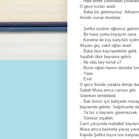
.. Hadi börek yanmadan çıkarta
O gece kızları aradı.
.. Baba biz gelemiyoruz. Adnanın
İkiside susup oturdular.
.....
.. Şefika üzülme oğlumuz gelini
.. Bir kase çorba koyayım sana.
.. Kendine de koy karşılıklı içel
Akşam geç vakit oğlan aradı.
.. Baba bize kayınpederler geldi.
İnşallah öbür bayrama geliriz.
.. Ne oldu bey kimdi o? .
.. Bizim oğlan hanım dünürler toru
.. Yaaa.
.. Evet
O gece İkiside yatakta dönüp dur
Sabah Musa amca camiye gitti.
Giderken tembihledi.
.. Bak ikimiz için bahçede masa
bayramda gelirler. Sağolsunlar da
.. Ya biz o bayramı göremezsek.
.. Görürüz inşallah.
Cami çıkışında mahalleli bayraml
Musa amca bastonla yavaş yavaş
Kapıda Şefika teyze onu karşıladı