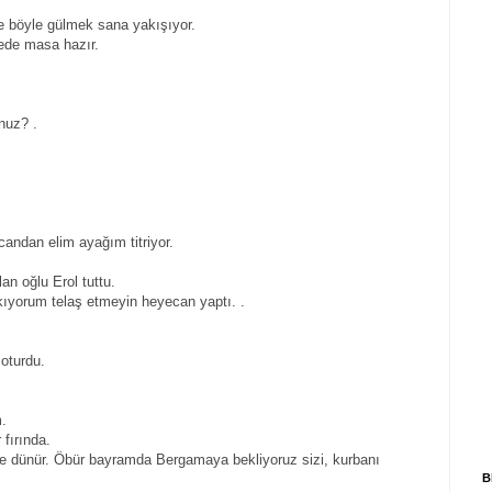
e böyle gülmek sana yakışıyor.
ede masa hazır.
nuz? .
candan elim ayağım titriyor.
an oğlu Erol tuttu.
kıyorum telaş etmeyin heyecan yaptı. .
oturdu.
m.
 fırında.
bize dünür. Öbür bayramda Bergamaya bekliyoruz sizi, kurbanı
B