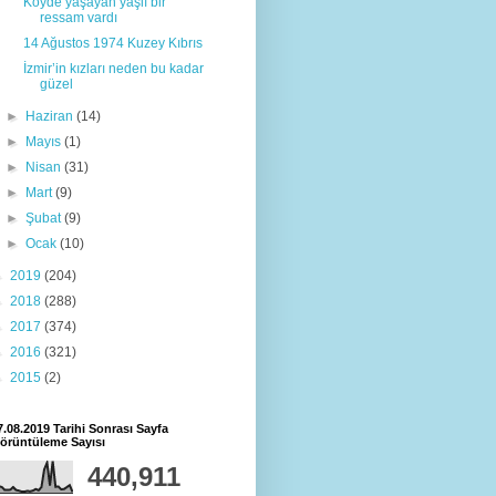
Köyde yaşayan yaşlı bir
ressam vardı
14 Ağustos 1974 Kuzey Kıbrıs
İzmir’in kızları neden bu kadar
güzel
►
Haziran
(14)
►
Mayıs
(1)
►
Nisan
(31)
►
Mart
(9)
►
Şubat
(9)
►
Ocak
(10)
►
2019
(204)
►
2018
(288)
►
2017
(374)
►
2016
(321)
►
2015
(2)
7.08.2019 Tarihi Sonrası Sayfa
örüntüleme Sayısı
440,911