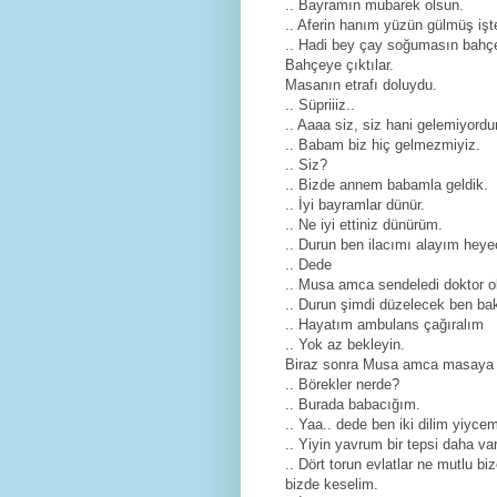
.. Bayramın mubarek olsun.
.. Aferin hanım yüzün gülmüş işt
.. Hadi bey çay soğumasın bahç
Bahçeye çıktılar.
Masanın etrafı doluydu.
.. Süpriiiz..
.. Aaaa siz, siz hani gelemiyordu
.. Babam biz hiç gelmezmiyiz.
.. Siz?
.. Bizde annem babamla geldik.
.. İyi bayramlar dünür.
.. Ne iyi ettiniz dünürüm.
.. Durun ben ilacımı alayım heye
.. Dede
.. Musa amca sendeledi doktor ol
.. Durun şimdi düzelecek ben ba
.. Hayatım ambulans çağıralım
.. Yok az bekleyin.
Biraz sonra Musa amca masaya 
.. Börekler nerde?
.. Burada babacığım.
.. Yaa.. dede ben iki dilim yiyce
.. Yiyin yavrum bir tepsi daha var
.. Dört torun evlatlar ne mutlu 
bizde keselim.