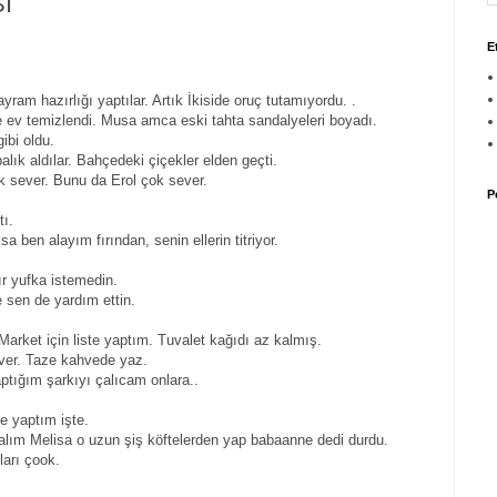
İ
E
ram hazırlığı yaptılar. Artık İkiside oruç tutamıyordu. .
ce ev temizlendi. Musa amca eski tahta sandalyeleri boyadı.
ibi oldu.
lık aldılar. Bahçedeki çiçekler elden geçti.
k sever. Bunu da Erol çok sever.
P
tı.
 ben alayım fırından, senin ellerin titriyor.
ır yufka istemedin.
 sen de yardım ettin.
Market için liste yaptım. Tuvalet kağıdı az kalmış.
ever. Taze kahvede yaz.
tığım şarkıyı çalıcam onlara..
e yaptım işte.
alım Melisa o uzun şiş köftelerden yap babaanne dedi durdu.
ları çook.