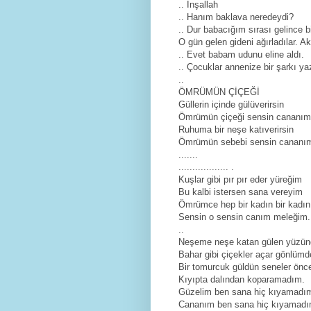
.. İnşallah
.. Hanım baklava neredeydi?
.. Dur babacığım sırası gelince b
O gün gelen gideni ağırladılar. A
.. Evet babam udunu eline aldı.
.. Çocuklar annenize bir şarkı y
..
ÖMRÜMÜN ÇİÇEĞİ
Güllerin içinde gülüverirsin
Ömrümün çiçeği sensin cananım
Ruhuma bir neşe katıverirsin
Ömrümün sebebi sensin cananım
.......
.................. .
Kuşlar gibi pır pır eder yüreğim
Bu kalbi istersen sana vereyim
Ömrümce hep bir kadın bir kadı
Sensin o sensin canım meleğim.
..
Neşeme neşe katan gülen yüzün
Bahar gibi çiçekler açar gönlümd
Bir tomurcuk güldün seneler önc
Kıyıpta dalından koparamadım.
Güzelim ben sana hiç kıyamadı
Cananım ben sana hiç kıyamadı