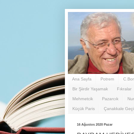
Ana Sayfa
Potrem
C.Bor
Bir Şiirdir Yaşamak
Fıkralar
Mehmetcik
Pazarcık
Nu
Küçük Paris
Çanakkale Geç
16 Ağustos 2020 Pazar