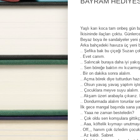
BAYRAM HEDİYES
Yaşlı karı koca tam onbeş gün bay
İkisininde ilaçları çoktu. Günler
Beyaz boya ile sandalyeler yeni g
Arka bahçedeki havuza üç yeni ba
.. Şefika bak bu çiçeği Suzan ço
. Evet canım.
.. Salıncak buraya daha iyi yakış
.. Sen böreğe baktın mı kızarmışsa
. Bir on dakika sonra alalım.
.. Açma börek diye tutturdun haz
.. Olsun yavaş yavaş yaptım işte
.. Çocuklara meyve suyu alalım.
.. Akşam üzeri arabayla çıkarız. 
.. Dondurmada alalım torunlar s
İlk gece mangal başında sana yap
.. Yaaa ne zaman besteledin?
.. Çok oldu sen komşulara gittikç
.. Aaa, köftelik kıymayı unutmay
. Off,,, hanım çok özledim çocuk
.. Az kaldı. Sabret.