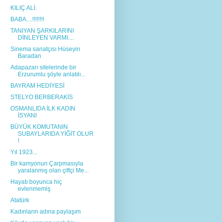
KILIÇ ALİ.
BABA....!!!!!!!!
TANIYAN ŞARKILARINI
DİNLEYEN VARMI....
Sinema sanatçısı Hüseyin
Baradan
Adapazarı sitelerinde bir
Erzurumlu şöyle anlatılı...
BAYRAM HEDİYESİ
STELYO BERBERAKİS
OSMANLIDA İLK KADIN
İSYANI
BÜYÜK KOMUTANIN
SUBAYLARIDA YİĞİT OLUR
!
Yıl 1923...
Bir kamyonun Çarpmasıyla
yaralanmış olan çiftçi Me...
Hayatı boyunca hiç
evlenmemiş
Atatürk
Kadınların adına paylaşım