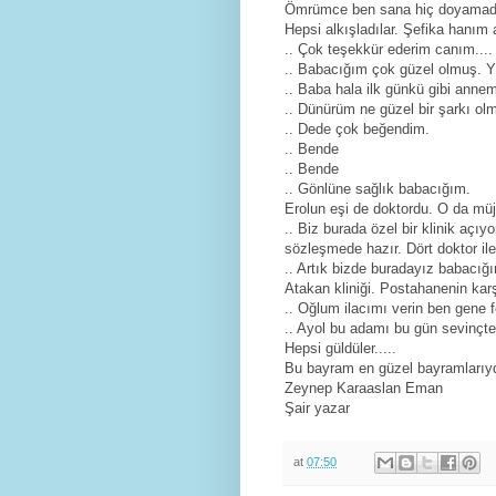
Ömrümce ben sana hiç doyamad
Hepsi alkışladılar. Şefika hanım 
.. Çok teşekkür ederim canım....
.. Babacığım çok güzel olmuş. Y
.. Baba hala ilk günkü gibi anne
.. Dünürüm ne güzel bir şarkı ol
.. Dede çok beğendim.
.. Bende
.. Bende
.. Gönlüne sağlık babacığım.
Erolun eşi de doktordu. O da müj
.. Biz burada özel bir klinik açı
sözleşmede hazır. Dört doktor ile
.. Artık bizde buradayız babacığım
Atakan kliniği. Postahanenin kar
.. Oğlum ilacımı verin ben gene 
.. Ayol bu adamı bu gün sevinçten
Hepsi güldüler.....
Bu bayram en güzel bayramlarıyd
Zeynep Karaaslan Eman
Şair yazar
at
07:50