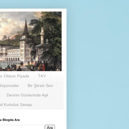
er Oldum Piyade
TKY
Düşünceler
Bir Şiirsin Sen
Devrim Günlerinde Aşk
al Kurtulus Savaşı
u Blogda Ara