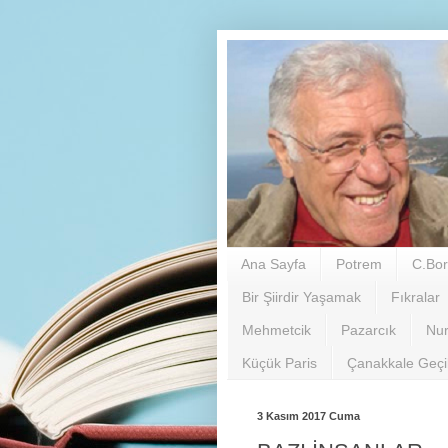
Ana Sayfa
Potrem
C.Bor
Bir Şiirdir Yaşamak
Fıkralar
Mehmetcik
Pazarcık
Nu
Küçük Paris
Çanakkale Geç
3 Kasım 2017 Cuma