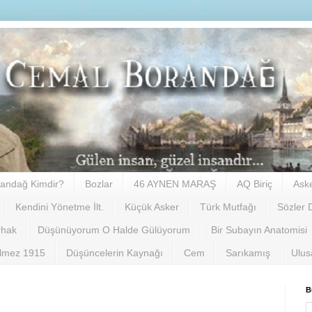
andağ Kimdir?
Bozlar
46 AYNEN MARAŞ
AQ Biriç
Ask
Kendini Yönetme İlt.
Küçük Asker
Türk Mutfağı
Sözler 
rhak
Düşünüyorum O Halde Gülüyorum
Bir Subayın Anatomisi
ilmez 1915
Düşüncelerin Kaynağı
Cem
Sarıkamış
Ulus
B