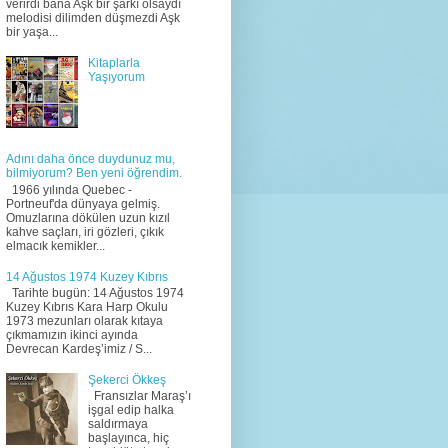
verirdi bana Aşk bir şarkı olsaydı
melodisi dilimden düşmezdi Aşk
bir yaşa...
Kitaplarla
Yaşıyorum
Adını daha önce duydunuz mu,
bilmiyorum? Ben yeni öğrendim.
1966 yılında Quebec -
Portneuf'da dünyaya gelmiş.
Omuzlarına dökülen uzun kızıl
kahve saçları, iri gözleri, çıkık
elmacık kemikler...
14 Ağustos 1974 Kuzey Kıbrıs
Tarihte bugün: 14 Ağustos 1974
Kuzey Kıbrıs Kara Harp Okulu
1973 mezunları olarak kıtaya
çıkmamızın ikinci ayında
Devrecan Kardeş’imiz / S...
Şekerci Ökkeş
Fransızlar Maraş’ı
işgal edip halka
saldırmaya
başlayınca, hiç