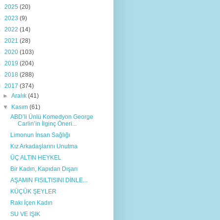
►
2025
(20)
►
2023
(9)
►
2022
(14)
►
2021
(28)
►
2020
(103)
►
2019
(204)
►
2018
(288)
▼
2017
(374)
►
Aralık
(41)
▼
Kasım
(61)
ABD’li Ünlü Komedyon George
Carlin’in İlginç Öneri...
Limonun İnsan Sağlığı
Kız Arkadaşlarını Unutma
ÜÇ ALTIN HEYKEL
Bir Kadın, Kapıdan Dışarı
AŞAMIN FISILTISINI DİNLE...
KÜÇÜK ŞEYLER
Rakı İçen Kadın
SU VE IŞIK