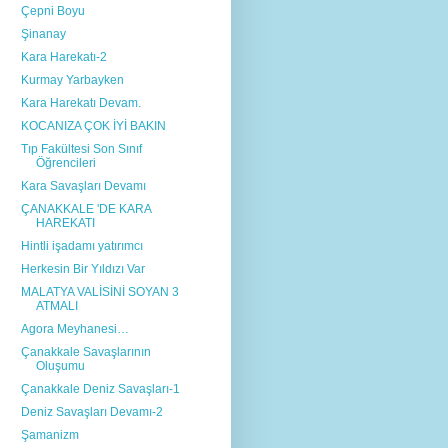
Çepni Boyu
Şinanay
Kara Harekatı-2
Kurmay Yarbayken
Kara Harekatı Devam.
KOCANIZA ÇOK İYİ BAKIN
Tıp Fakültesi Son Sınıf
Öğrencileri
Kara Savaşları Devamı
ÇANAKKALE 'DE KARA
HAREKATI
Hintli işadamı yatırımcı
Herkesin Bir Yıldızı Var
MALATYA VALİSİNİ SOYAN 3
ATMALI
Agora Meyhanesi…
Çanakkale Savaşlarının
Oluşumu
Çanakkale Deniz Savaşları-1
Deniz Savaşları Devamı-2
Şamanizm