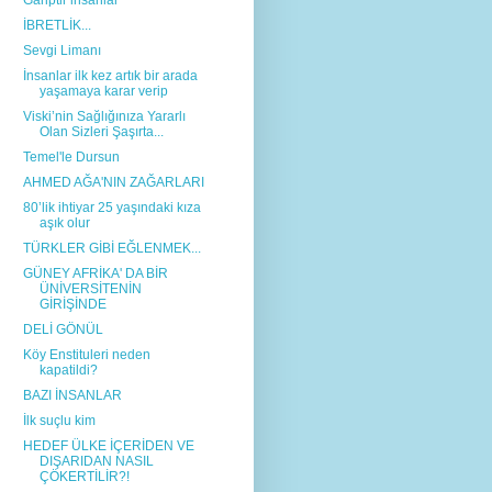
Gariptir insanlar
İBRETLİK...
Sevgi Limanı
İnsanlar ilk kez artık bir arada
yaşamaya karar verip
Viski’nin Sağlığınıza Yararlı
Olan Sizleri Şaşırta...
Temel'le Dursun
AHMED AĞA'NIN ZAĞARLARI
80’lik ihtiyar 25 yaşındaki kıza
aşık olur
TÜRKLER GİBİ EĞLENMEK...
GÜNEY AFRİKA' DA BİR
ÜNİVERSİTENİN
GİRİŞİNDE
DELİ GÖNÜL
Köy Enstituleri neden
kapatildi?
BAZI İNSANLAR
İlk suçlu kim
HEDEF ÜLKE İÇERİDEN VE
DIŞARIDAN NASIL
ÇÖKERTİLİR?!