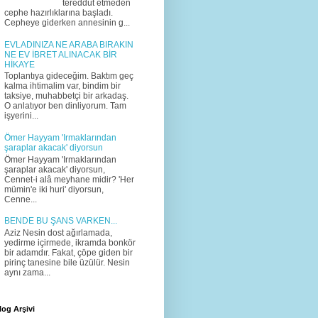
tereddüt etmeden
cephe hazırlıklarına başladı.
Cepheye giderken annesinin g...
EVLADINIZA NE ARABA BIRAKIN
NE EV İBRET ALINACAK BİR
HİKAYE
Toplantıya gideceğim. Baktım geç
kalma ihtimalim var, bindim bir
taksiye, muhabbetçi bir arkadaş.
O anlatıyor ben dinliyorum. Tam
işyerini...
Ömer Hayyam 'Irmaklarından
şaraplar akacak' diyorsun
Ömer Hayyam 'Irmaklarından
şaraplar akacak' diyorsun,
Cennet-i alâ meyhane midir? 'Her
mümin'e iki huri' diyorsun,
Cenne...
BENDE BU ŞANS VARKEN...
Aziz Nesin dost ağırlamada,
yedirme içirmede, ikramda bonkör
bir adamdır. Fakat, çöpe giden bir
pirinç tanesine bile üzülür. Nesin
aynı zama...
log Arşivi