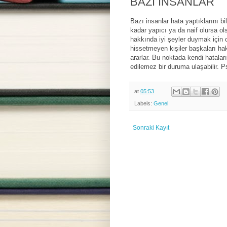
BAZI İNSANLAR
Bazı insanlar hata yaptıklarını b
kadar yapıcı ya da naif olursa olsun
hakkında iyi şeyler duymak için ca
hissetmeyen kişiler başkaları hak
ararlar. Bu noktada kendi hatalar
edilemez bir duruma ulaşabilir.
at
05:53
Labels:
Genel
Sonraki Kayıt