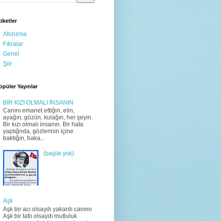
tiketler
Aforizma
Fıkralar
Genel
Şiir
opüler Yayınlar
BİR KIZI OLMALI İNSANIN
Canını emanet ettiğin, elin,
ayağın, gözün, kulağın, her şeyin.
Bir kızı olmalı insanın. Bir hata
yaptığnda, gözlerinin içine
baktığın, baka...
(başlık yok)
Aşk
Aşk bir acı olsaydı yakardı canımı
Aşk bir tatlı olsaydı mutluluk