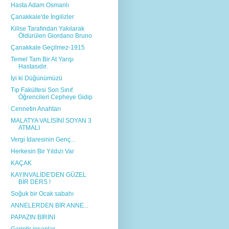
Hasta Adam Osmanlı
Çanakkale'de İngilizler
Kilise Tarafından Yakılarak
Öldürülen Giordano Bruno
Çanakkale Geçilmez-1915
Temel Tam Bir At Yarışı
Hastasıdır.
İyi ki Düğünümüzü
Tıp Fakültesi Son Sınıf
Öğrencileri Cepheye Gidip
Cennetin Anahtarı
MALATYA VALİSİNİ SOYAN 3
ATMALI
Vergi İdaresinin Genç...
Herkesin Bir Yıldızı Var
KAÇAK
KAYINVALİDE'DEN GÜZEL
BİR DERS !
Soğuk bir Ocak sabahı
ANNELERDEN BİR ANNE...
PAPAZIN BİRİNİ