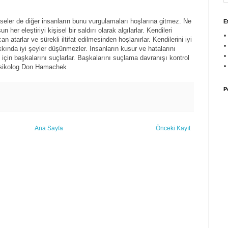
ilseler de diğer insanların bunu vurgulamaları hoşlarına gitmez. Ne
E
 her eleştiriyi kişisel bir saldırı olarak algılarlar. Kendileri
n atarlar ve sürekli iltifat edilmesinden hoşlanırlar. Kendilerini iyi
kında iyi şeyler düşünmezler. İnsanların kusur ve hatalarını
ı için başkalarını suçlarlar. Başkalarını suçlama davranışı kontrol
 Psikolog Don Hamachek
P
Ana Sayfa
Önceki Kayıt