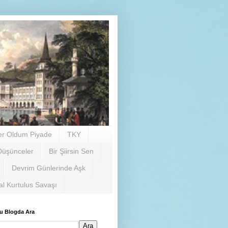
er Oldum Piyade
TKY
Düşünceler
Bir Şiirsin Sen
Devrim Günlerinde Aşk
al Kurtulus Savaşı
u Blogda Ara